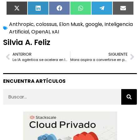
X
LinkedIn
Facebook
WhatsApp
Telegram
Email
(Twitter)
Anthropic
,
colossus
,
Elon Musk
,
google
,
Inteligencia
Artificial
,
OpenAI
,
xAI
Silvia A. Feliz
ANTERIOR
SIGUIENTE
La IA agéntica se acelera en la empresa y deja a los CIO sin visibilidad suficiente
Mora aspira a convertirse en polo tecnológico con un centro de datos de 3.000 millones
ENCUENTRA ARTÍCULOS