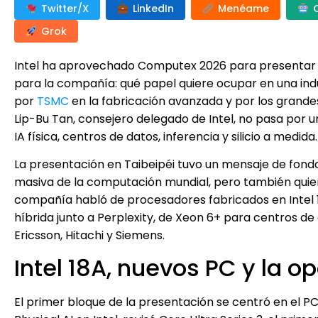
Twitter/X
LinkedIn
Menéame
Grok
Intel ha aprovechado Computex 2026 para presentar 
para la compañía: qué papel quiere ocupar en una indus
por
TSMC
en la fabricación avanzada y por los grandes
Lip-Bu Tan, consejero delegado de Intel, no pasa por u
IA física, centros de datos, inferencia y silicio a medida.
La presentación en Taibeipéi tuvo un mensaje de fondo
masiva de la computación mundial, pero también quier
compañía habló de procesadores fabricados en Intel 18
híbrida junto a Perplexity, de Xeon 6+ para centros 
Ericsson, Hitachi y Siemens.
Intel 18A, nuevos PC y la o
El primer bloque de la presentación se centró en el PC