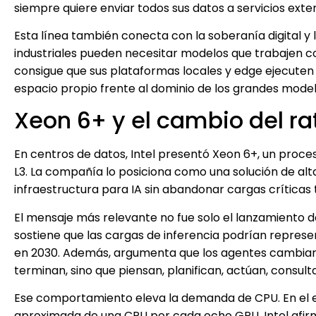
siempre quiere enviar todos sus datos a servicios exte
Esta línea también conecta con la soberanía digital y
industriales pueden necesitar modelos que trabajen con
consigue que sus plataformas locales y edge ejecuten
espacio propio frente al dominio de los grandes model
Xeon 6+ y el cambio del ra
En centros de datos, Intel presentó Xeon 6+, un proc
L3. La compañía lo posiciona como una solución de al
infraestructura para IA sin abandonar cargas críticas 
El mensaje más relevante no fue solo el lanzamiento del
sostiene que las cargas de inferencia podrían represe
en 2030. Además, argumenta que los agentes cambian
terminan, sino que piensan, planifican, actúan, consul
Ese comportamiento eleva la demanda de CPU. En el e
aproximada de una CPU por cada ocho GPU. Intel afir