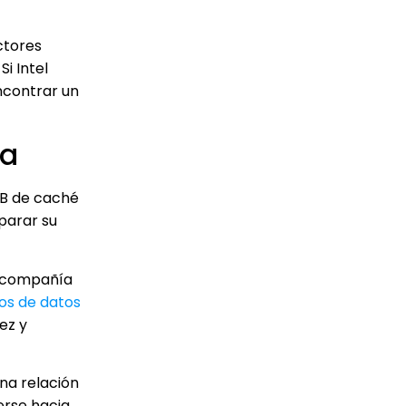
ctores
i Intel
ncontrar un
ca
MB de caché
parar su
a compañía
os de datos
ez y
na relación
erse hacia