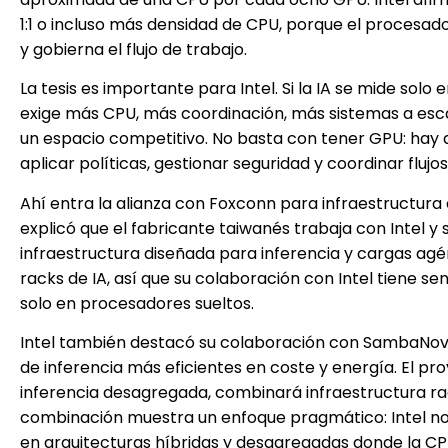
1:1 o incluso más densidad de CPU, porque el procesad
y gobierna el flujo de trabajo.
La tesis es importante para Intel. Si la IA se mide solo
exige más CPU, más coordinación, más sistemas a esca
un espacio competitivo. No basta con tener GPU: hay q
aplicar políticas, gestionar seguridad y coordinar flujos
Ahí entra la alianza con Foxconn para infraestructura 
explicó que el fabricante taiwanés trabaja con Intel 
infraestructura diseñada para inferencia y cargas agé
racks de IA, así que su colaboración con Intel tiene s
solo en procesadores sueltos.
Intel también destacó su colaboración con SambaNova,
de inferencia más eficientes en coste y energía. El 
inferencia desagregada, combinará infraestructura ra
combinación muestra un enfoque pragmático: Intel no p
en arquitecturas híbridas y desagregadas donde la C