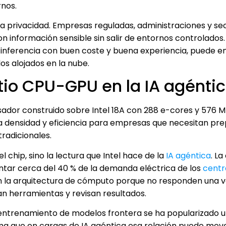
rnos.
 la privacidad. Empresas reguladas, administraciones y se
 información sensible sin salir de entornos controlados. S
 inferencia con buen coste y buena experiencia, puede e
os alojados en la nube.
tio CPU-GPU en la IA agénti
esador construido sobre Intel 18A con 288 e-cores y 576 
ta densidad y eficiencia para empresas que necesitan pre
tradicionales.
 chip, sino la lectura que Intel hace de la
IA agéntica
. L
ntar cerca del 40 % de la demanda eléctrica de los
centr
 la arquitectura de cómputo porque no responden una v
tan herramientas y revisan resultados.
ntrenamiento de modelos frontera se ha popularizado u
ma que en cargas de IA agéntica esa relación puede mov