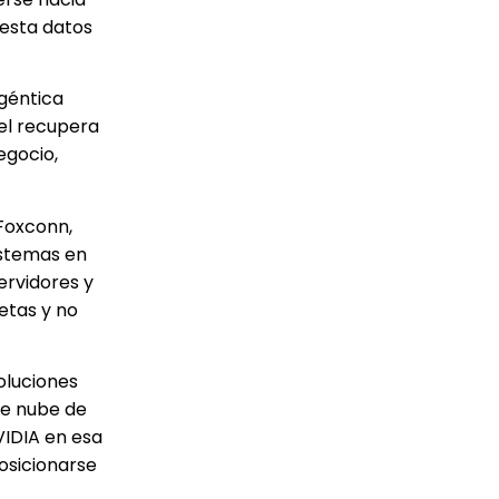
uesta datos
agéntica
el recupera
egocio,
 Foxconn,
istemas en
ervidores y
etas y no
oluciones
de nube de
VIDIA en esa
osicionarse