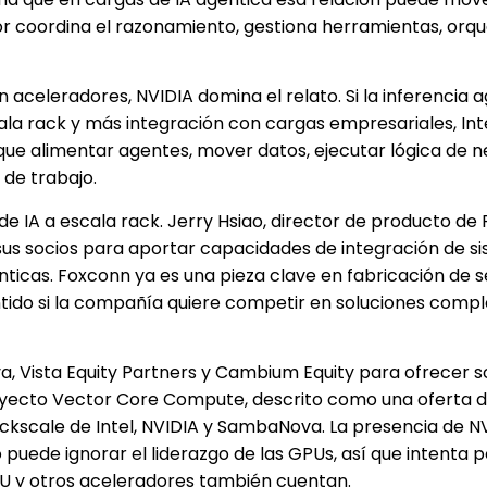
or coordina el razonamiento, gestiona herramientas, orq
 en aceleradores, NVIDIA domina el relato. Si la inferencia 
la rack y más integración con cargas empresariales, Int
ue alimentar agentes, mover datos, ejecutar lógica de n
 de trabajo.
de IA a escala rack. Jerry Hsiao, director de producto de
y sus socios para aportar capacidades de integración de s
nticas. Foxconn ya es una pieza clave en fabricación de s
entido si la compañía quiere competir en soluciones compl
 Vista Equity Partners y Cambium Equity para ofrecer s
proyecto Vector Core Compute, descrito como una oferta 
ckscale de Intel, NVIDIA y SambaNova. La presencia de N
uede ignorar el liderazgo de las GPUs, así que intenta p
PU y otros aceleradores también cuentan.