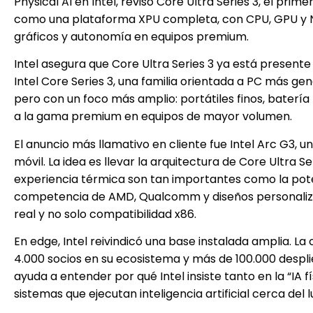
Physical AI en Intel, revisó Core Ultra Series 3, el pr
como una plataforma XPU completa, con CPU, GPU y N
gráficos y autonomía en equipos premium.
Intel asegura que Core Ultra Series 3 ya está presen
Intel Core Series 3, una familia orientada a PC más gen
pero con un foco más amplio: portátiles finos, batería
a la gama premium en equipos de mayor volumen.
El anuncio más llamativo en cliente fue Intel Arc G3, 
móvil. La idea es llevar la arquitectura de Core Ultra 
experiencia térmica son tan importantes como la pot
competencia de AMD, Qualcomm y diseños personalizad
real y no solo compatibilidad x86.
En edge, Intel reivindicó una base instalada amplia. 
4.000 socios en su ecosistema y más de 100.000 desplie
ayuda a entender por qué Intel insiste tanto en la “IA f
sistemas que ejecutan inteligencia artificial cerca del