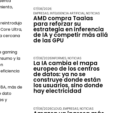
esenta
iento,
07/08/2026
EMPRESAS
,
INTELIGENCIA ARTIFICIAL
,
NOTICIAS
AMD compra Taalas
para reforzar su
reintrodujo
estrategia en inferencia
 Core Ultra,
de IA y competir más allá
cia cercana
de las GPU
de gaming
onsumo y la
07/08/2026
INFORMES
,
NOTICIAS
La IA cambia el mapa
on
europeo de los centros
eficiencia
de datos: ya no se
construye donde están
los usuarios, sino donde
18A, más de
hay electricidad
e dato
es y
07/08/2026
CLOUD
,
EMPRESAS
,
NOTICIAS