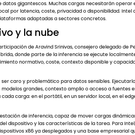
 de datos gigantescos. Muchas cargas necesitarán operar 
ocal por latencia, coste, privacidad o disponibilidad. Intel 
plataformas adaptadas a sectores concretos.
tivo y la nube
ticipación de Aravind Srinivas, consejero delegado de Pe
íbrida, donde parte de la inferencia se ejecute localment
plimiento normativo, coste, contexto disponible y capacid
de ser caro y problemático para datos sensibles. Ejecutarl
 modelos grandes, contexto amplio o acceso a fuentes e
ada carga: en el portátil, en un servidor local, en el edg
rquestación de inferencia, capaz de mover cargas dinámi
 dispositivo y las características de la tarea. Para Intel
 dispositivos x86 ya desplegados y una base empresarial q