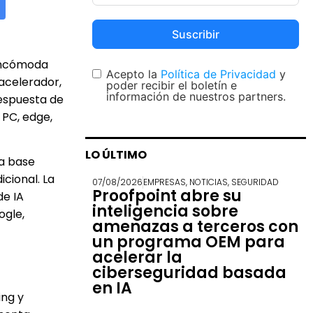
Suscribir
 incómoda
Acepto la
Política de Privacidad
y
acelerador,
poder recibir el boletín e
información de nuestros partners.
respuesta de
 PC, edge,
LO ÚLTIMO
na base
cional. La
07/08/2026
EMPRESAS
,
NOTICIAS
,
SEGURIDAD
Proofpoint abre su
de IA
inteligencia sobre
ogle,
amenazas a terceros con
un programa OEM para
acelerar la
ciberseguridad basada
en IA
ing y