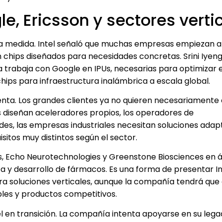
e, Ericsson y sectores verti
io a medida. Intel señaló que muchas empresas empiezan a
 chips diseñados para necesidades concretas. Srini Iyeng
a trabaja con Google en IPUs, necesarias para optimizar e
hips para infraestructura inalámbrica a escala global.
nta. Los grandes clientes ya no quieren necesariament
 diseñan aceleradores propios, los operadores de
es, las empresas industriales necesitan soluciones adap
sitos muy distintos según el sector.
ns, Echo Neurotechnologies y Greenstone Biosciences en
ca y desarrollo de fármacos. Es una forma de presentar I
a soluciones verticales, aunque la compañía tendrá qu
bles y productos competitivos.
 en transición. La compañía intenta apoyarse en su lega