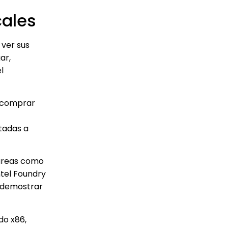
cales
 ver sus
ar,
l
e comprar
tadas a
 áreas como
ntel Foundry
e demostrar
do x86,