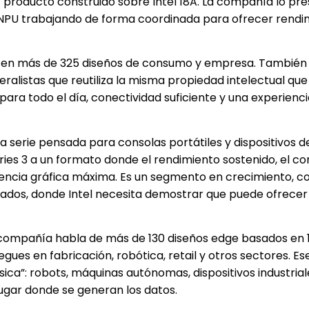
imer producto construido sobre Intel 18A. La compañía lo pr
PU trabajando de forma coordinada para ofrecer rendim
te en más de 325 diseños de consumo y empresa. También 
eralistas que reutiliza la misma propiedad intelectual que
 para todo el día, conectividad suficiente y una experien
una serie pensada para consolas portátiles y dispositivos 
Series 3 a un formato donde el rendimiento sostenido, el c
encia gráfica máxima. Es un segmento en crecimiento, c
os, donde Intel necesita demostrar que puede ofrecer 
La compañía habla de más de 130 diseños edge basados en 
gues en fabricación, robótica, retail y otros sectores. Es
ísica”: robots, máquinas autónomas, dispositivos industrial
 lugar donde se generan los datos.