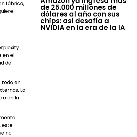
Amazon ya ingresa más
en fábrica,
de 25.000 millones de
quiere
dólares al año con sus
chips: así desafía a
NVIDIA en la era de la IA
rplexity.
e en el
ad de
o todo en
xternas. La
e o en la
camente
, este
ue no