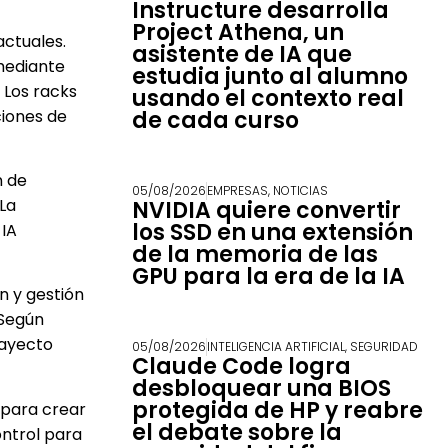
Instructure desarrolla
Project Athena, un
actuales.
asistente de IA que
mediante
estudia junto al alumno
 Los racks
usando el contexto real
ciones de
de cada curso
n de
05/08/2026
EMPRESAS
,
NOTICIAS
 La
NVIDIA quiere convertir
los SSD en una extensión
 IA
de la memoria de las
GPU para la era de la IA
n y gestión
 Según
rayecto
05/08/2026
INTELIGENCIA ARTIFICIAL
,
SEGURIDAD
Claude Code logra
desbloquear una BIOS
protegida de HP y reabre
 para crear
el debate sobre la
ontrol para