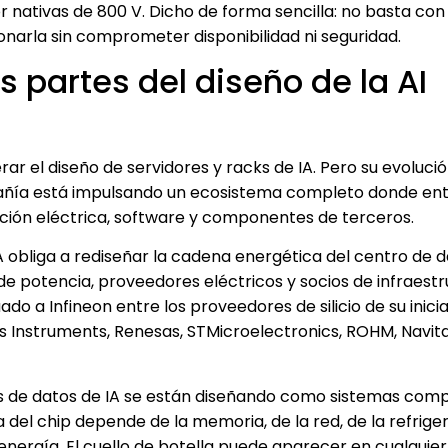
 nativas de 800 V. Dicho de forma sencilla: no basta con
ionarla sin comprometer disponibilidad ni seguridad.
 partes del diseño de la AI
r el diseño de servidores y racks de IA. Pero su evoluci
añía está impulsando un ecosistema completo donde en
ntación eléctrica, software y componentes de terceros.
 IA obliga a rediseñar la cadena energética del centro de d
e potencia, proveedores eléctricos y socios de infraestr
do a Infineon entre los proveedores de silicio de su inici
s Instruments, Renesas, STMicroelectronics, ROHM, Navita
os de datos de IA se están diseñando como sistemas comp
del chip depende de la memoria, de la red, de la refriger
nergía. El cuello de botella puede aparecer en cualquie