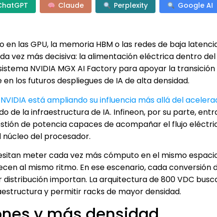
ChatGPT
Claude
Perplexity
Google AI
 solo en las GPU, la memoria HBM o las redes de baja latenc
da vez más decisiva: la alimentación eléctrica dentro del
sistema NVIDIA MGX AI Factory para apoyar la transición
en los futuros despliegues de IA de alta densidad.
.
NVIDIA está ampliando su influencia más allá del acelera
e la infraestructura de IA. Infineon, por su parte, entra
ión de potencia capaces de acompañar el flujo eléctri
l núcleo del procesador.
ecesitan meter cada vez más cómputo en el mismo espacio 
crecen al mismo ritmo. En ese escenario, cada conversión 
 distribución importan. La arquitectura de 800 VDC busc
raestructura y permitir racks de mayor densidad.
ones y más densidad