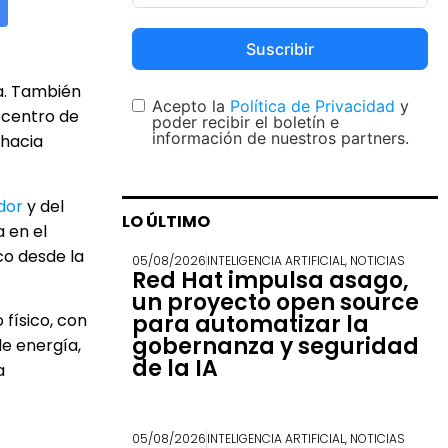
Suscribir
ia. También
Acepto la
Política de Privacidad
y
 centro de
poder recibir el boletín e
información de nuestros partners.
 hacia
dor
y del
LO ÚLTIMO
 en el
co desde la
05/08/2026
INTELIGENCIA ARTIFICIAL
,
NOTICIAS
Red Hat impulsa asago,
un proyecto open source
físico, con
para automatizar la
gobernanza y seguridad
de energía,
de la IA
a
05/08/2026
INTELIGENCIA ARTIFICIAL
,
NOTICIAS