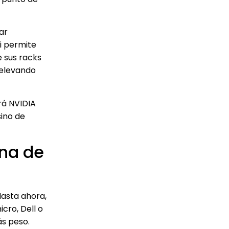
ar
i permite
 sus racks
 elevando
rá NVIDIA
sino de
ena de
Hasta ahora,
cro, Dell o
ás peso.