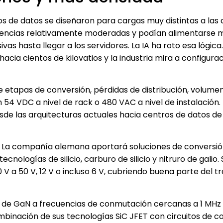
ros de datos se diseñaron para cargas muy distintas a las 
tencias relativamente moderadas y podían alimentarse 
 hasta llegar a los servidores. La IA ha roto esa lógica.
ia cientos de kilovatios y la industria mira a configura
 etapas de conversión, pérdidas de distribución, volume
54 VDC a nivel de rack o 480 VAC a nivel de instalación.
e las arquitecturas actuales hacia centros de datos de
. La compañía alemana aportará soluciones de conversió
ologías de silicio, carburo de silicio y nitruro de galio.
 V a 50 V, 12 V o incluso 6 V, cubriendo buena parte del t
uso de GaN a frecuencias de conmutación cercanas a 1 MHz
binación de sus tecnologías SiC JFET con circuitos de c