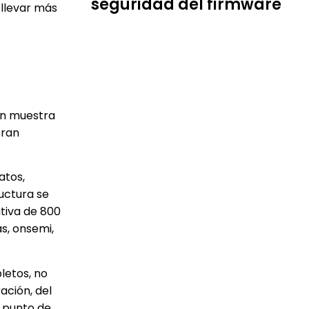
seguridad del firmware
 llevar más
ón muestra
tran
atos,
uctura se
ativa de 800
s, onsemi,
letos, no
ación, del
r punto de