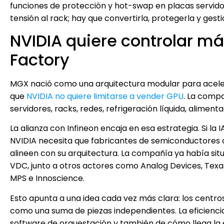
funciones de protección y hot-swap en placas servidor
tensión al rack; hay que convertirla, protegerla y gest
NVIDIA quiere controlar más
Factory
MGX nació como una arquitectura modular para acelera
que
NVIDIA no quiere limitarse a vender GPU
. La comp
servidores, racks, redes, refrigeración líquida, alime
La alianza con Infineon encaja en esa estrategia. Si la
NVIDIA necesita que fabricantes de semiconductores d
alineen con su arquitectura. La compañía ya había situa
VDC, junto a otros actores como Analog Devices, Texa
MPS e Innoscience.
Esto apunta a una idea cada vez más clara: los centr
como una suma de piezas independientes. La eficiencia 
software de orquestación y también de cómo llega la e