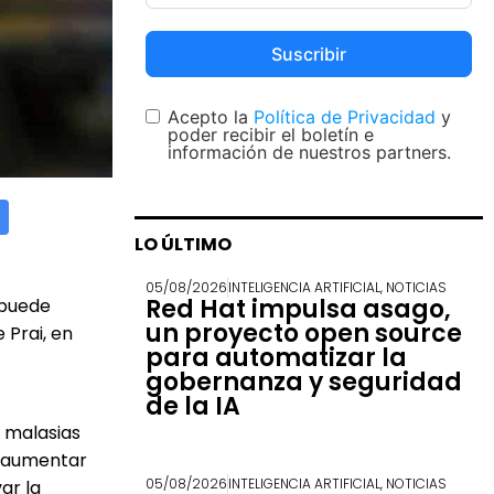
Suscribir
Acepto la
Política de Privacidad
y
poder recibir el boletín e
información de nuestros partners.
LO ÚLTIMO
05/08/2026
INTELIGENCIA ARTIFICIAL
,
NOTICIAS
Red Hat impulsa asago,
 puede
un proyecto open source
 Prai, en
para automatizar la
gobernanza y seguridad
de la IA
 malasias
 y aumentar
05/08/2026
INTELIGENCIA ARTIFICIAL
,
NOTICIAS
ar la