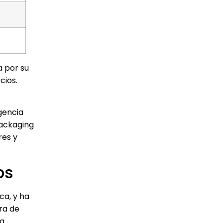
a por su
cios.
gencia
packaging
res y
ps
ca, y ha
ra de
ia