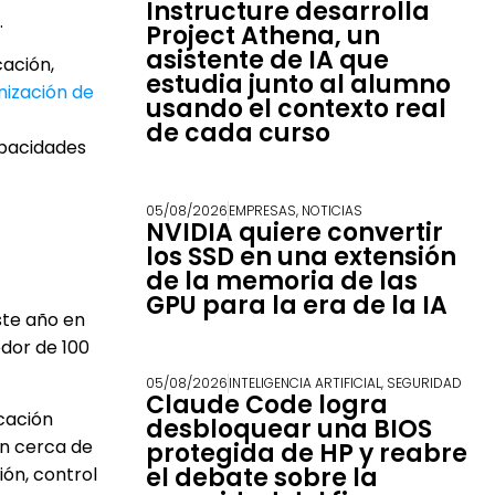
Instructure desarrolla
.
Project Athena, un
asistente de IA que
ación,
estudia junto al alumno
nización de
usando el contexto real
de cada curso
apacidades
05/08/2026
EMPRESAS
,
NOTICIAS
NVIDIA quiere convertir
los SSD en una extensión
de la memoria de las
GPU para la era de la IA
ste año en
edor de 100
05/08/2026
INTELIGENCIA ARTIFICIAL
,
SEGURIDAD
Claude Code logra
icación
desbloquear una BIOS
an cerca de
protegida de HP y reabre
el debate sobre la
ión, control