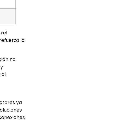
n el
refuerza la
gión no
 y
al.
ctores ya
oluciones
 conexiones