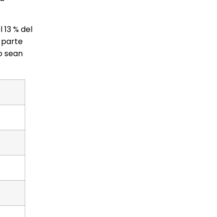
 13 % del
 parte
o sean