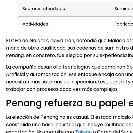
Sectores atendidos
Semicond
Actividades
Fabricac
El CEO de Galatek, David Tian, defendió que Malasia o
mano de obra cualificada, sus cadenas de suministro 
Penang, en concreto, fue elegida por su experiencia in
La compañía desarrolla tecnologías que combinan ópti
Artificial y automatización. Ese enfoque encaja con un
necesitan más sistemas de inspección, test, control y
trabajar con procesos cada vez más complejos.
Penang refuerza su papel 
La elección de Penang no es casual. El estado malasio l
construido una base industrial que incluye multinacion
exportación. No compite con
Taiwán
o Corea del Sur e