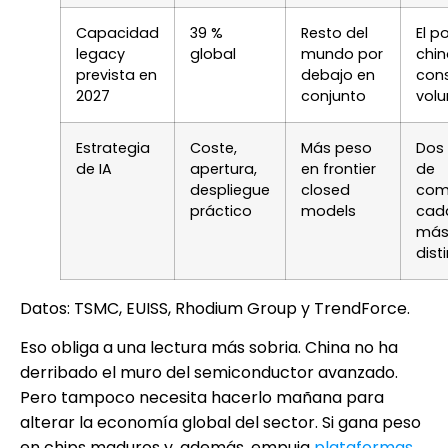
Capacidad
39 %
Resto del
El p
legacy
global
mundo por
chin
prevista en
debajo en
cons
2027
conjunto
vol
Estrategia
Coste,
Más peso
Dos
de IA
apertura,
en frontier
de
despliegue
closed
com
práctico
models
cad
má
dist
Datos: TSMC, EUISS, Rhodium Group y TrendForce.
Eso obliga a una lectura más sobria. China no ha
derribado el muro del semiconductor avanzado.
Pero tampoco necesita hacerlo mañana para
alterar la economía global del sector. Si gana peso
en chips maduros y, además, empuja
plataformas