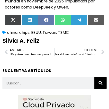
mundial en noviembre de 2025, impulsados por
actores como DeepSeek y Qwen.
X
LinkedIn
Facebook
WhatsApp
Telegram
Email
(Twitter)
china
,
chips
,
EEUU
,
Taiwan
,
TSMC
Silvia A. Feliz
ANTERIOR
SIGUIENTE
IBM y Arm unen fuerzas para llevar Arm al cómputo empresarial
Backblaze redefine el “ilimitado” mientras gira hacia la nube para IA
ENCUENTRA ARTÍCULOS