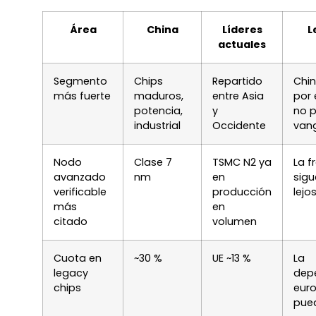
Área
China
Líderes
L
actuales
Segmento
Chips
Repartido
Chi
más fuerte
maduros,
entre Asia
por 
potencia,
y
no p
industrial
Occidente
van
Nodo
Clase 7
TSMC N2 ya
La f
avanzado
nm
en
sig
verificable
producción
lejo
más
en
citado
volumen
Cuota en
~30 %
UE ~13 %
La
legacy
dep
chips
eur
pue