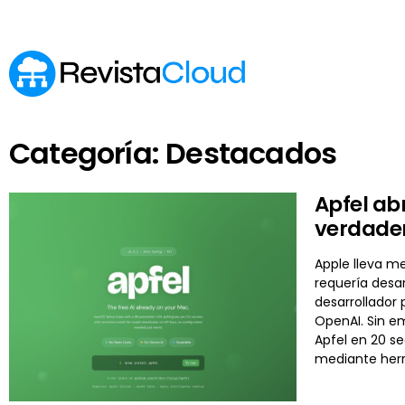
Categoría: Destacados
Apfel abr
verdader
Apple lleva me
requería desar
desarrollador 
OpenAI. Sin em
Apfel en 20 se
mediante herr