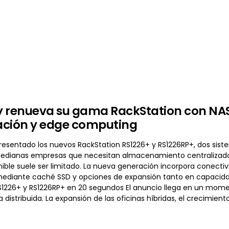
 renueva su gama RackStation con NAS 
zación y edge computing
resentado los nuevos RackStation RS1226+ y RS1226RP+, dos sis
dianas empresas que necesitan almacenamiento centralizado e
ible suele ser limitado. La nueva generación incorpora conectivi
ediante caché SSD y opciones de expansión tanto en capacidad
S1226+ y RS1226RP+ en 20 segundos El anuncio llega en un mom
a distribuida. La expansión de las oficinas híbridas, el crecimi