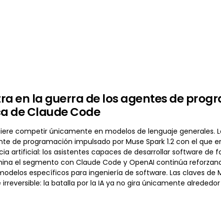
ra en la guerra de los agentes de pro
ca de Claude Code
iere competir únicamente en modelos de lenguaje generales. 
te de programación impulsado por Muse Spark 1.2 con el que 
ncia artificial: los asistentes capaces de desarrollar software
ina el segmento con Claude Code y OpenAI continúa reforzando 
 modelos específicos para ingeniería de software. Las claves d
irreversible: la batalla por la IA ya no gira únicamente alrededor