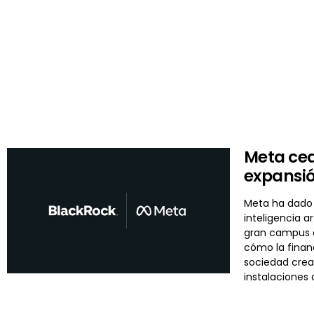
Meta ced
expansi
Meta ha dado 
inteligencia 
gran campus d
cómo la financ
sociedad cread
instalaciones