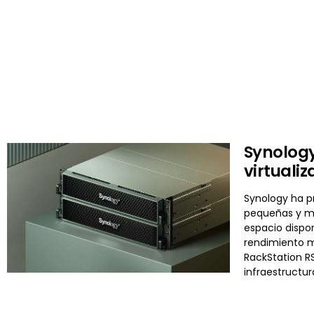
Synology
virtuali
Synology ha p
pequeñas y me
espacio dispon
rendimiento m
RackStation R
infraestructur