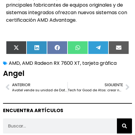
principales fabricantes de equipos originales y de
sistemas integrados ofrezcan nuevos sistemas con
certificación AMD Advantage.
X
LinkedIn
Facebook
WhatsApp
Telegram
Email
(Twitter)
AMD
,
AMD Radeon RX 7600 XT
,
tarjeta gráfica
Angel
ANTERIOR
SIGUIENTE
Avatel vende su unidad de Data Center a ICG y Teras Capital en un movimiento estratégico
Tech for Good de Atos: crear nuevas soluciones sostenibles en el lugar de trabajo
ENCUENTRA ARTÍCULOS