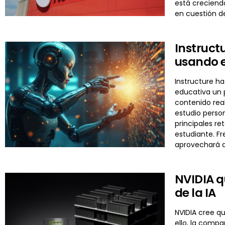
está creciend
en cuestión d
Instruct
usando e
Instructure ha
educativa un p
contenido real
estudio perso
principales re
estudiante. F
aprovechará d
NVIDIA q
de la IA
NVIDIA cree qu
ello, la comp