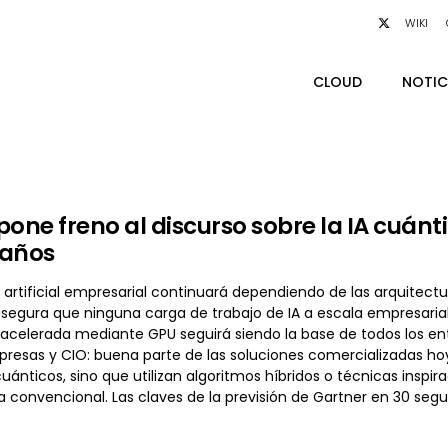
WIKI
CLOUD
NOTIC
pone freno al discurso sobre la IA cuán
 años
a artificial empresarial continuará dependiendo de las arquitect
asegura que ninguna carga de trabajo de IA a escala empresaria
celerada mediante GPU seguirá siendo la base de todos los ent
presas y CIO: buena parte de las soluciones comercializadas hoy
uánticos, sino que utilizan algoritmos híbridos o técnicas insp
a convencional. Las claves de la previsión de Gartner en 30 seg