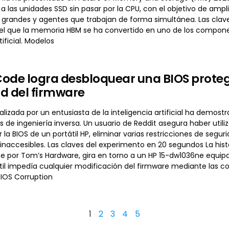
a las unidades SSD sin pasar por la CPU, con el objetivo de amp
grandes y agentes que trabajan de forma simultánea. Las clave
 que la memoria HBM se ha convertido en uno de los componen
tificial. Modelos
ode logra desbloquear una BIOS protegi
d del firmware
alizada por un entusiasta de la inteligencia artificial ha dem
s de ingeniería inversa. Un usuario de Reddit asegura haber utili
 la BIOS de un portátil HP, eliminar varias restricciones de se
accesibles. Las claves del experimento en 20 segundos La histo
 por Tom’s Hardware, gira en torno a un HP 15-dw1036ne equipado
tátil impedía cualquier modificación del firmware mediante las
IOS Corruption
1
2
3
4
5