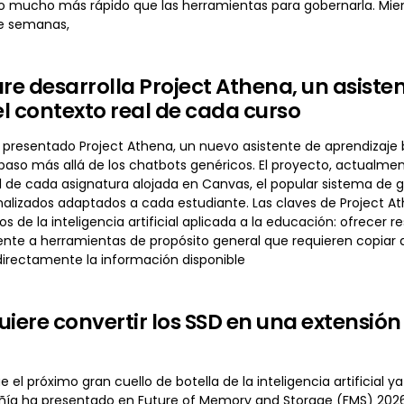
o mucho más rápido que las herramientas para gobernarla. Mie
e semanas,
ure desarrolla Project Athena, un asiste
l contexto real de cada curso
 presentado Project Athena, un nuevo asistente de aprendizaje ba
aso más allá de los chatbots genéricos. El proyecto, actualmente
 de cada asignatura alojada en Canvas, el popular sistema de g
nalizados adaptados a cada estudiante. Las claves de Project A
tos de la inteligencia artificial aplicada a la educación: ofrece
rente a herramientas de propósito general que requieren copi
irectamente la información disponible
uiere convertir los SSD en una extensió
e el próximo gran cuello de botella de la inteligencia artificial y
añía ha presentado en Future of Memory and Storage (FMS) 2026