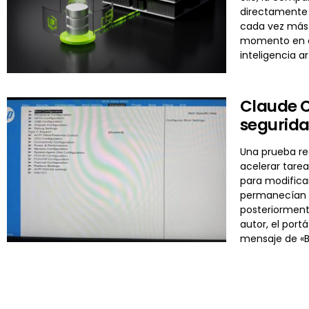
directamente 
cada vez más 
momento en el
inteligencia ar
Claude C
segurida
Una prueba re
acelerar tarea
para modificar
permanecían in
posteriormente
autor, el por
mensaje de «B