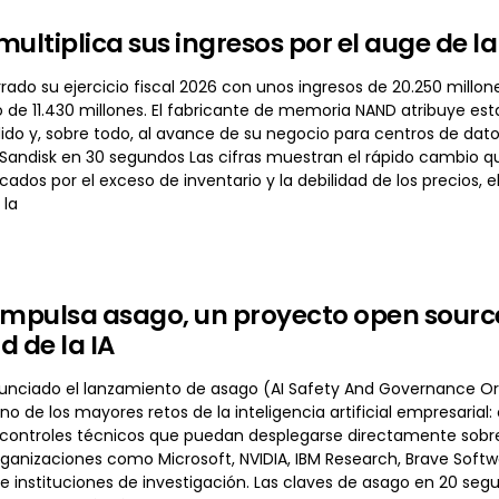
multiplica sus ingresos por el auge de 
rado su ejercicio fiscal 2026 con unos ingresos de 20.250 millon
 de 11.430 millones. El fabricante de memoria NAND atribuye esta
do y, sobre todo, al avance de su negocio para centros de dato
 Sandisk en 30 segundos Las cifras muestran el rápido cambio qu
cados por el exceso de inventario y la debilidad de los precios, el
 la
impulsa asago, un proyecto open sourc
d de la IA
unciado el lanzamiento de asago (AI Safety And Governance Or
o de los mayores retos de la inteligencia artificial empresarial
controles técnicos que puedan desplegarse directamente sobre s
ganizaciones como Microsoft, NVIDIA, IBM Research, Brave Softwar
e instituciones de investigación. Las claves de asago en 20 segu