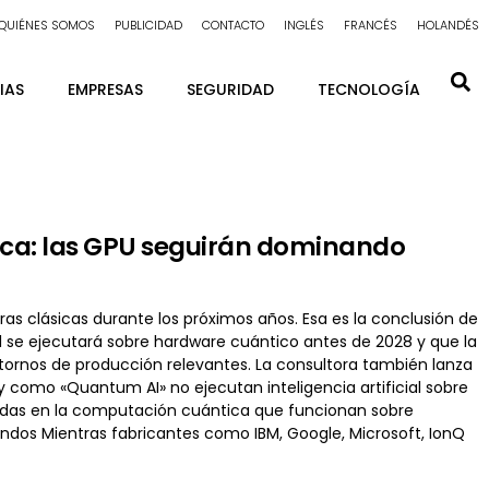
QUIÉNES SOMOS
PUBLICIDAD
CONTACTO
INGLÉS
FRANCÉS
HOLANDÉS
IAS
EMPRESAS
SEGURIDAD
TECNOLOGÍA
tica: las GPU seguirán dominando
uras clásicas durante los próximos años. Esa es la conclusión de
l se ejecutará sobre hardware cuántico antes de 2028 y que la
ornos de producción relevantes. La consultora también lanza
 como «Quantum AI» no ejecutan inteligencia artificial sobre
iradas en la computación cuántica que funcionan sobre
undos Mientras fabricantes como IBM, Google, Microsoft, IonQ