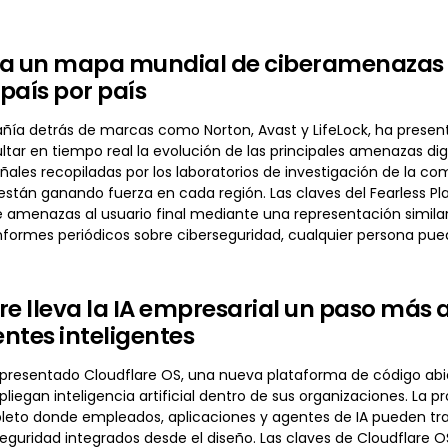
a un mapa mundial de ciberamenazas en
país por país
ñía detrás de marcas como Norton, Avast y LifeLock, ha present
tar en tiempo real la evolución de las principales amenazas digi
eñales recopiladas por los laboratorios de investigación de la 
stán ganando fuerza en cada región. Las claves del Fearless Pla
de amenazas al usuario final mediante una representación simila
formes periódicos sobre ciberseguridad, cualquier persona pue
re lleva la IA empresarial un paso más 
ntes inteligentes
 presentado Cloudflare OS, una nueva plataforma de código abi
iegan inteligencia artificial dentro de sus organizaciones. La p
eto donde empleados, aplicaciones y agentes de IA pueden trab
seguridad integrados desde el diseño. Las claves de Cloudflare