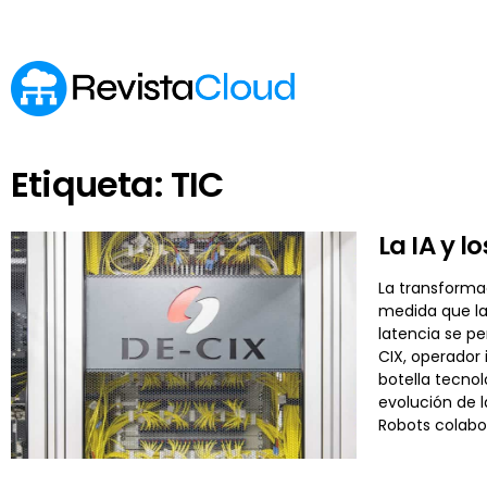
Etiqueta: TIC
La IA y l
La transformac
medida que la
latencia se pe
CIX, operador
botella tecnol
evolución de l
Robots colabor