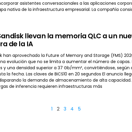
corporar asistentes conversacionales a las aplicaciones corpora
apa nativa de la infraestructura empresarial. La compañía consi
 Sandisk llevan la memoria QLC a un nu
ra de la IA
isk han aprovechado la Future of Memory and Storage (FMS) 20
, una evolución que no se limita a aumentar el número de capas
as y una densidad superior a 37 Gb/mm², convirtiéndose, seg
a la fecha. Las claves de BiCS10 en 20 segundos El anuncio lle
tá disparando la demanda de almacenamiento de alta capacidad
rgas de inferencia requieren infraestructuras más
1
2
3
4
5