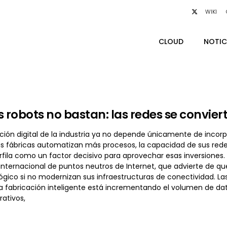
WIKI
CLOUD
NOTIC
os robots no bastan: las redes se convier
ión digital de la industria ya no depende únicamente de incorpora
s fábricas automatizan más procesos, la capacidad de sus redes
rfila como un factor decisivo para aprovechar esas inversiones. E
 internacional de puntos neutros de Internet, que advierte de
ógico si no modernizan sus infraestructuras de conectividad. La
a fabricación inteligente está incrementando el volumen de dato
ativos,