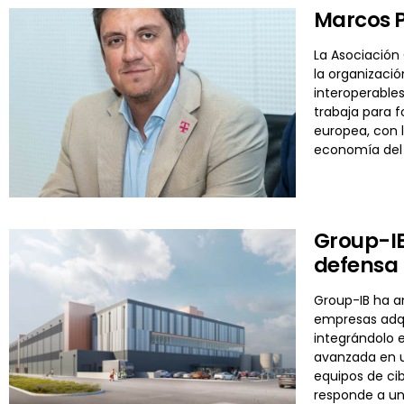
Marcos P
La Asociación
la organizació
interoperable
trabaja para 
europea, con l
economía del 
Group-IB
defensa 
Group-IB ha a
empresas adqu
integrándolo e
avanzada en u
equipos de ci
responde a un