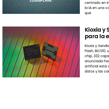
centrado en in
la IA en una c
que
Kioxia y
para la e
Kioxia y Sand
Flash, BiCS10
chip, 332 cap
anunciada hast
artificial es
datos y las ca