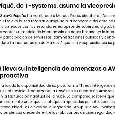
iqué, de T-Systems, asume la vicepres
 Gaia-X España ha nombrado a Marcos Piqué, director de Desarro
n. El relevo busca reforzar el impulso a la economía del dato en
s y alineados con los estándares europeos de soberanía digital
fomentar un modelo de intercambio de datos basado en la intero
a participación de empresas, administraciones públicas y centro
dato La incorporación de Marcos Piqué a la vicepresidencia se 
 lleva su inteligencia de amenazas a AW
proactiva
nunciado la disponibilidad de su plataforma Threat Intelligence
irir el servicio directamente a través de su cuenta de Amazon
n la facturación habitual de la nube. La compañía sostiene que
n momento en el que los ataques impulsados por inteligencia ar
berseguridad. Las claves de la llegada de Group-IB a AWS Marke
a tendencia creciente entre los fabricantes de ciberseguridad,