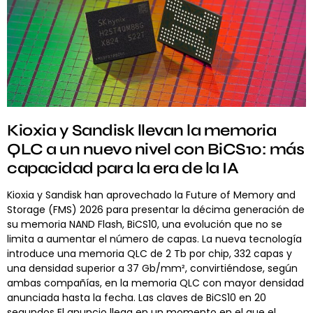
Kioxia y Sandisk llevan la memoria
QLC a un nuevo nivel con BiCS10: más
capacidad para la era de la IA
Kioxia y Sandisk han aprovechado la Future of Memory and
Storage (FMS) 2026 para presentar la décima generación de
su memoria NAND Flash, BiCS10, una evolución que no se
limita a aumentar el número de capas. La nueva tecnología
introduce una memoria QLC de 2 Tb por chip, 332 capas y
una densidad superior a 37 Gb/mm², convirtiéndose, según
ambas compañías, en la memoria QLC con mayor densidad
anunciada hasta la fecha. Las claves de BiCS10 en 20
segundos El anuncio llega en un momento en el que el