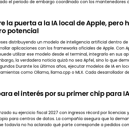
izado el periodo de embargo coordinado con los mantenedores del
e la puerta a la IA local de Apple, pero 
o potencial
ses distribuyendo un modelo de inteligencia artificial dentro d
rollar aplicaciones con los frameworks oficiales de Apple. Con Ap
puede utilizar ese modelo desde el terminal, integrarlo en sus
bargo, la verdadera noticia quizá no sea Apfel, sino lo que demue
gundos Durante los últimos años, ejecutar modelos de IA en loc
amientas como Ollama, llama.cpp o MLX. Cada desarrollador deb
ara el interés por su primer chip para I
do su ejercicio fiscal 2027 con ingresos récord por licencias y
opio para centros de datos. La compañía asegura que la demand
ue todavía no ha aclarado qué parte corresponde a pedidos co