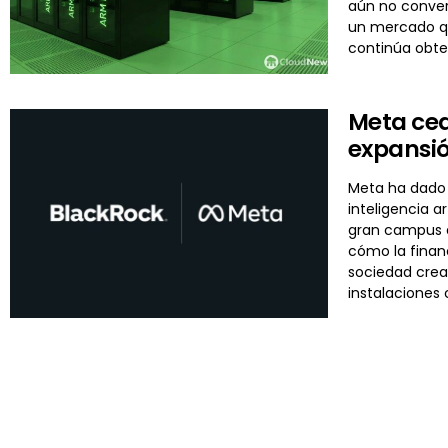
aún no conver
un mercado qu
continúa obte
Meta ced
expansi
Meta ha dado 
inteligencia 
gran campus d
cómo la financ
sociedad cread
instalaciones