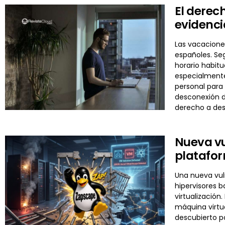
El derec
evidenci
Las vacaciones
españoles. Se
horario habit
especialmente
personal para 
desconexión di
derecho a de
Nueva vu
platafor
Una nueva vuln
hipervisores 
virtualizació
máquina virtua
descubierto p