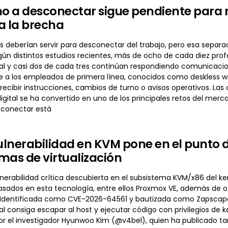
ho a desconectar sigue pendiente para m
a la brecha
 deberían servir para desconectar del trabajo, pero esa separac
gún distintos estudios recientes, más de ocho de cada diez prof
ual y casi dos de cada tres continúan respondiendo comunicacio
 a los empleados de primera línea, conocidos como deskless 
recibir instrucciones, cambios de turno o avisos operativos. Las
gital se ha convertido en uno de los principales retos del merc
sconectar está
lnerabilidad en KVM pone en el punto d
mas de virtualización
erabilidad crítica descubierta en el subsistema KVM/x86 del ker
basados en esta tecnología, entre ellos Proxmox VE, además de
n. Identificada como CVE-2026-64561 y bautizada como Zapscape,
l consiga escapar al host y ejecutar código con privilegios de k
or el investigador Hyunwoo Kim (@v4bel), quien ha publicado t