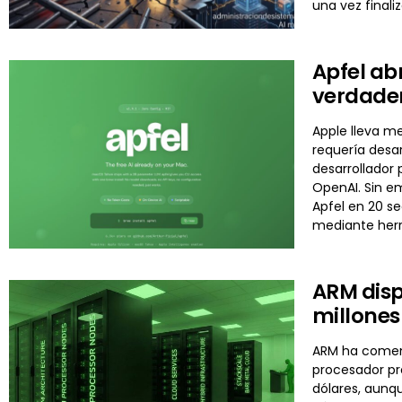
una vez final
Apfel abr
verdader
Apple lleva me
requería desar
desarrollador 
OpenAI. Sin em
Apfel en 20 se
mediante herr
ARM disp
millones
ARM ha comenza
procesador pr
dólares, aunq