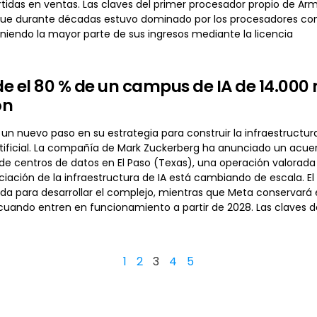
tidas en ventas. Las claves del primer procesador propio de Arm
e durante décadas estuvo dominado por los procesadores con a
niendo la mayor parte de sus ingresos mediante la licencia
e el 80 % de un campus de IA de 14.000 
ón
un nuevo paso en su estrategia para construir la infraestruct
artificial. La compañía de Mark Zuckerberg ha anunciado un acu
e centros de datos en El Paso (Texas), una operación valorada
iación de la infraestructura de IA está cambiando de escala. El
a para desarrollar el complejo, mientras que Meta conservará el
 cuando entren en funcionamiento a partir de 2028. Las claves 
1
2
3
4
5