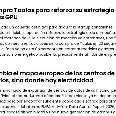
ra Taalas para reforzar su estrategia 
las GPU
do un acuerdo definitivo para adquirir la startup canadiense Ta
cia artificial. La operación refuerza la estrategia de la comp
el mercado de IA: la ejecución de modelos ya entrenados, una
cios comerciales. Las claves de la compra de Taalas en 20 seg
a: el foco ya no está únicamente en entrenar modelos gigantes, 
 consumo energético posible. Es precisamente ahí donde emp
mbia el mapa europeo de los centros de
rios, sino donde hay electricidad
 mayor ciclo de expansión de centros de datos de su historia, per
finido el sector durante décadas. El crecimiento ya no depende 
idad pasa por encontrar suficiente capacidad eléctrica para ali
onclusiones del informe EMEA Mid-Year Data Centre Report 2026,
d, escasa disponibilidad y una nueva generación de campus de I