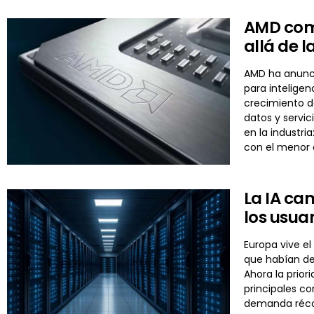
AMD comp
allá de 
AMD ha anuncia
para inteligen
crecimiento d
datos y servi
en la industri
con el menor
La IA ca
los usua
Europa vive el
que habían de
Ahora la prior
principales c
demanda récor