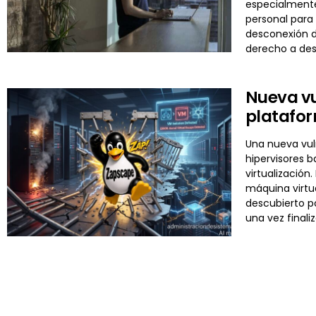
especialmente
personal para 
desconexión di
derecho a de
Nueva vu
platafor
Una nueva vuln
hipervisores 
virtualizació
máquina virtua
descubierto p
una vez final