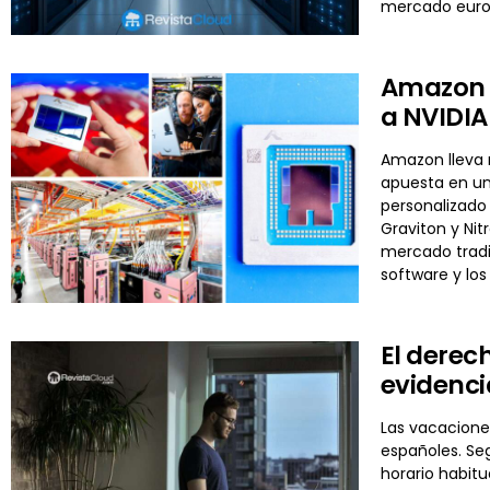
mercado euro
Amazon y
a NVIDIA 
Amazon lleva m
apuesta en un
personalizado 
Graviton y Nit
mercado tradi
software y los
El derec
evidenci
Las vacaciones
españoles. Se
horario habit