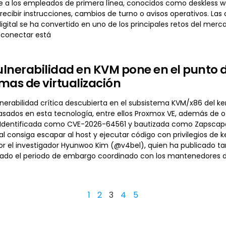
 a los empleados de primera línea, conocidos como deskless 
recibir instrucciones, cambios de turno o avisos operativos. Las
gital se ha convertido en uno de los principales retos del merc
sconectar está
lnerabilidad en KVM pone en el punto d
mas de virtualización
erabilidad crítica descubierta en el subsistema KVM/x86 del ker
basados en esta tecnología, entre ellos Proxmox VE, además de
n. Identificada como CVE-2026-64561 y bautizada como Zapscape,
l consiga escapar al host y ejecutar código con privilegios de k
or el investigador Hyunwoo Kim (@v4bel), quien ha publicado t
izado el periodo de embargo coordinado con los mantenedores del
1
2
3
4
5