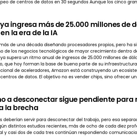
peo de centros de datos en 30 segundos Aunque los cinco gr
a ingresa más de 25.000 millones de dól
en la era de la IA
ás de una década diseñando procesadores propios, pero ha sido e
o de los negocios tecnológicos de mayor crecimiento dentro de 
ya supera un ritmo anual de ingresos de 25.000 millones de dóla
ro, que hoy forman la base de buena parte de su infraestructur
cional de aceleradores, Amazon está construyendo un ecosist
 centros de datos. El objetivo no es vender chips, sino ofrecer u
ho a desconectar sigue pendiente para m
a la brecha
 deberían servir para desconectar del trabajo, pero esa separac
gún distintos estudios recientes, más de ocho de cada diez prof
ual y casi dos de cada tres continúan respondiendo comunicacio