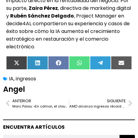
impacto directo en la rentabilidad del negocio. Por
su parte,
Zaira Pérez
, directiva de marketing digital
y
Rubén Sánchez Delgado
, Project Manager en
decide4AI, compartieron su experiencia y casos de
éxito sobre cómo la IA aumenta el crecimiento
estratégico en restauración y el comercio
electrónico.
X
LinkedIn
Facebook
WhatsApp
Telegram
Email
(Twitter)
IA
,
ingresos
Angel
ANTERIOR
SIGUIENTE
Marc Palau: «En cdmon, el cloud computing es nuestra apuesta para un futuro seguro y sostenible»
AMD alcanza ingresos récord en el tercer trimestre de 2024 impulsados por la fuerte demanda de procesadores EPYC y Ryzen
ENCUENTRA ARTÍCULOS