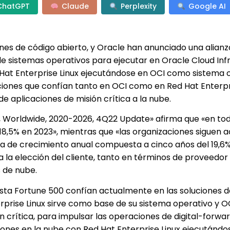
ChatGPT
Claude
Perplexity
Google AI
iones de código abierto, y Oracle han anunciado una alianz
de sistemas operativos para ejecutar en Oracle Cloud Inf
Hat Enterprise Linux ejecutándose en OCI como sistema 
ciones que confían tanto en OCI como en Red Hat Enterpr
de aplicaciones de misión crítica a la nube.
s, Worldwide, 2020-2026, 4Q22 Update» afirma que «en to
 18,5% en 2023», mientras que «las organizaciones siguen 
sa de crecimiento anual compuesta a cinco años del 19,6%
a la elección del cliente, tanto en términos de proveedo
 de nube.
lista Fortune 500 confían actualmente en las soluciones 
prise Linux sirve como base de su sistema operativo y OC
n crítica, para impulsar las operaciones de digital-forwa
nes en la nube con Red Hat Enterprise Linux ejecutándos