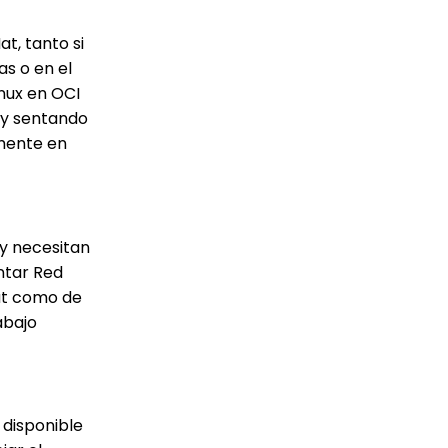
t, tanto si
s o en el
nux en OCI
 y sentando
lmente en
 y necesitan
ntar Red
Hat como de
abajo
 disponible