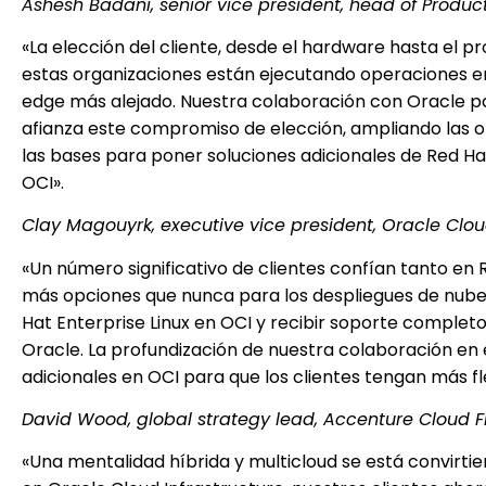
Ashesh Badani, senior vice president, head of Produc
«La elección del cliente, desde el hardware hasta el p
estas organizaciones están ejecutando operaciones en 
edge más alejado. Nuestra colaboración con Oracle p
afianza este compromiso de elección, ampliando las o
las bases para poner soluciones adicionales de Red Hat
OCI».
Clay Magouyrk, executive vice president, Oracle Clou
«Un número significativo de clientes confían tanto en
más opciones que nunca para los despliegues de nube d
Hat Enterprise Linux en OCI y recibir soporte complet
Oracle. La profundización de nuestra colaboración en 
adicionales en OCI para que los clientes tengan más fle
David Wood, global strategy lead, Accenture Cloud Fi
«Una mentalidad híbrida y multicloud se está convirtie