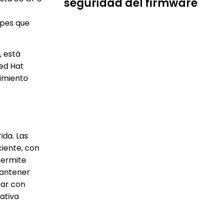
seguridad del firmware
apes que
, está
Red Hat
dimiento
ida. Las
ciente, con
permite
mantener
rar con
ativa