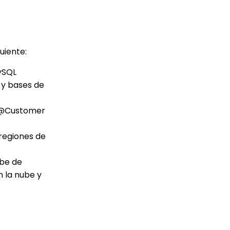
uiente:
ySQL
 y bases de
ud@Customer
 regiones de
ube de
n la nube y