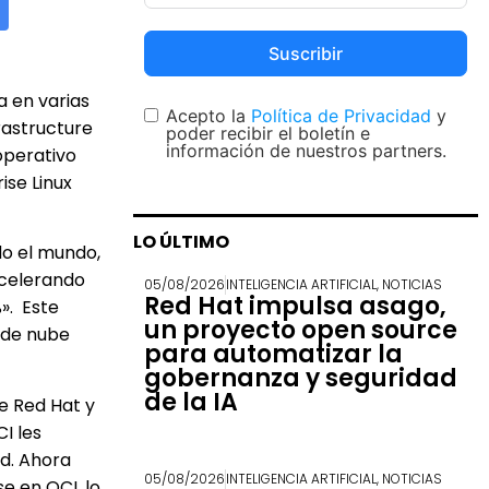
Suscribir
a en varias
Acepto la
Política de Privacidad
y
rastructure
poder recibir el boletín e
información de nuestros partners.
operativo
ise Linux
LO ÚLTIMO
do el mundo,
acelerando
05/08/2026
INTELIGENCIA ARTIFICIAL
,
NOTICIAS
Red Hat impulsa asago,
». Este
un proyecto open source
r de nube
para automatizar la
gobernanza y seguridad
de la IA
de Red Hat y
I les
rd. Ahora
05/08/2026
INTELIGENCIA ARTIFICIAL
,
NOTICIAS
e en OCI, lo