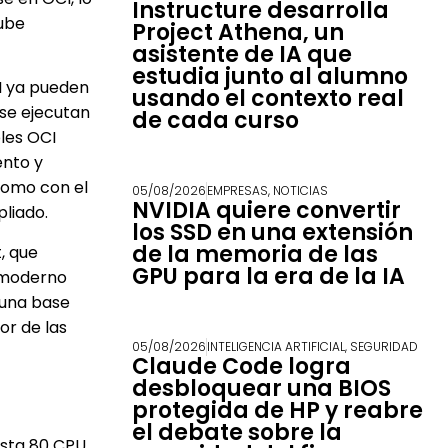
Instructure desarrolla
nube
Project Athena, un
asistente de IA que
estudia junto al alumno
CI ya pueden
usando el contexto real
 se ejecutan
de cada curso
bles OCI
ento y
como con el
05/08/2026
EMPRESAS
,
NOTICIAS
NVIDIA quiere convertir
liado.
los SSD en una extensión
de la memoria de las
, que
GPU para la era de la IA
l moderno
 una base
or de las
05/08/2026
INTELIGENCIA ARTIFICIAL
,
SEGURIDAD
Claude Code logra
desbloquear una BIOS
protegida de HP y reabre
el debate sobre la
asta 80 CPU