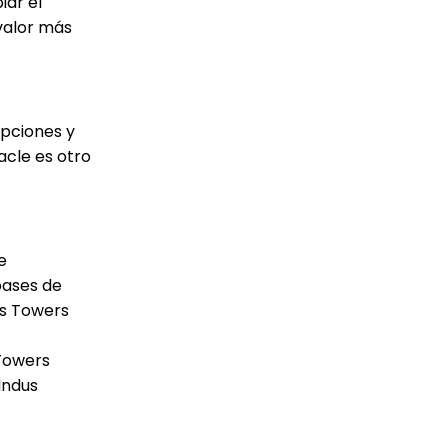
iar el
 valor más
opciones y
acle es otro
e
bases de
us Towers
 Towers
Indus