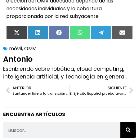
elección del OMV adecuado depende de las
necesidades individuales y la cobertura
proporcionada por la red subyacente.
X
LinkedIn
Facebook
WhatsApp
Telegram
Email
(Twitter)
móvil
,
OMV
Antonio
Escribiendo sobre robótica, cloud computing,
inteligencia artificial, y tecnología en general.
ANTERIOR
SIGUIENTE
Santander lidera la transición hacia la Criptografía Post-Cuántica
El Ejército Español prueba avanzado Sistema de Combatiente SISCAP
ENCUENTRA ARTÍCULOS