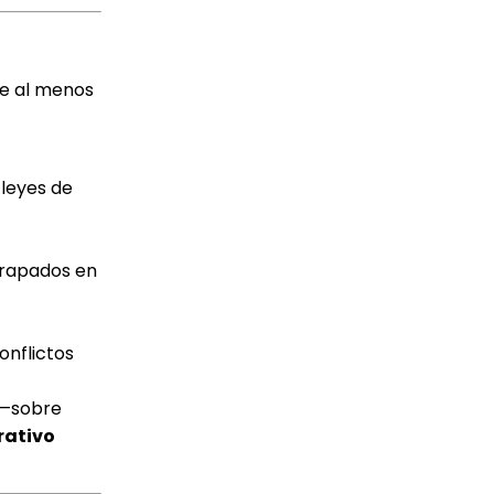
ye al menos
 leyes de
atrapados en
onflictos
 —sobre
rativo