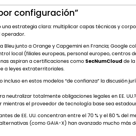
“por configuración”
 una estrategia clara: multiplicar capas técnicas y corpo
l operador.
a Bleu junto a Orange y Capgemini en Francia; Google c
ntrol local (filiales europeas, personal europeo, centros 
lgunas aspiran a certificaciones como
SecNumCloud
de la
e a leyes extraterritoriales.
 incluso en estos modelos “de confianza” la discusión jurí
 neutralizar totalmente obligaciones legales en EE. UU.?
er mientras el proveedor de tecnología base sea estado
antes de EE. UU. concentran entre el 70 % y el 80 % del 
uir alternativas (como GAIA-X) han avanzado mucho más 