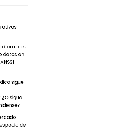
rativas
olabora con
de datos en
 ANSSI
dica sigue
 ¿O sigue
unidense?
mercado
despacio de