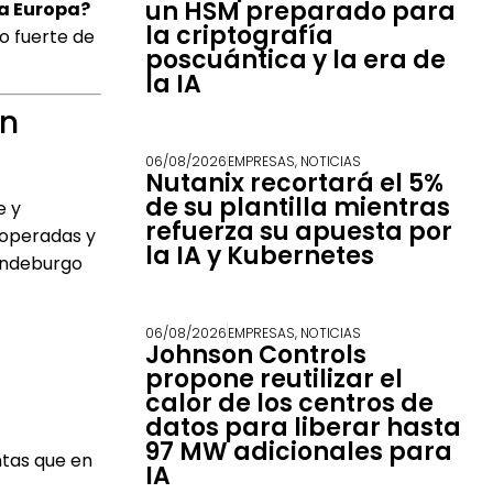
un HSM preparado para
a Europa?
la criptografía
do fuerte de
poscuántica y la era de
la IA
an
06/08/2026
EMPRESAS
,
NOTICIAS
Nutanix recortará el 5%
de su plantilla mientras
e y
refuerza su apuesta por
, operadas y
la IA y Kubernetes
randeburgo
06/08/2026
EMPRESAS
,
NOTICIAS
Johnson Controls
propone reutilizar el
calor de los centros de
datos para liberar hasta
97 MW adicionales para
ntas que en
IA