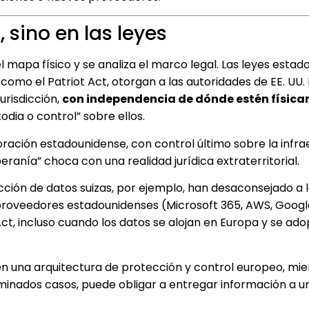
, sino en las leyes
l mapa físico y se analiza el marco legal. Las leyes estad
omo el Patriot Act, otorgan a las autoridades de EE. UU. 
urisdicción,
con independencia de dónde estén físic
dia o control” sobre ellos.
oración estadounidense, con control último sobre la infra
eranía” choca con una realidad jurídica extraterritorial.
ción de datos suizas, por ejemplo, han desaconsejado a 
 proveedores estadounidenses (Microsoft 365, AWS, Googl
t, incluso cuando los datos se alojan en Europa y se ad
en una arquitectura de protección y control europeo, mie
minados casos, puede obligar a entregar información a u