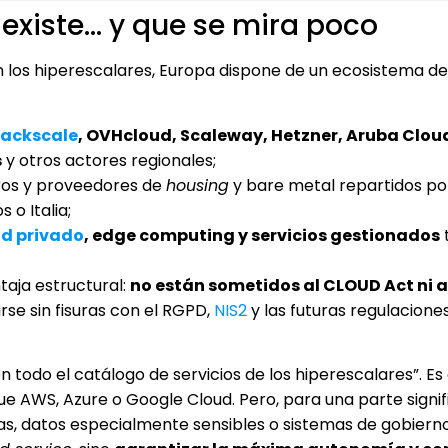
existe… y que se mira poco
 los hiperescalares, Europa dispone de un ecosistema de
tackscale
, OVHcloud, Scaleway, Hetzner, Aruba Cloud
s
y otros actores regionales;
ros y proveedores de
housing
y bare metal repartidos po
 o Italia;
ud privado
, edge computing y servicios gestionados
taja estructural:
no están sometidos al CLOUD Act ni a
se sin fisuras con el RGPD,
NIS2
y las futuras regulaciones
 todo el catálogo de servicios de los hiperescalares”. Es 
 AWS, Azure o Google Cloud. Pero, para una parte signif
as, datos especialmente sensibles o sistemas de gobierno