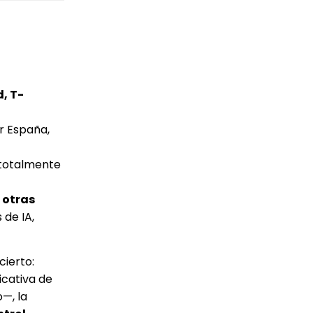
, T-
r España,
totalmente
 otras
 de IA,
cierto:
icativa de
—, la