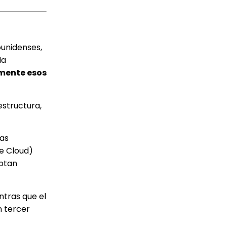
ounidenses,
la
amente esos
estructura,
las
e Cloud)
optan
ntras que el
n tercer