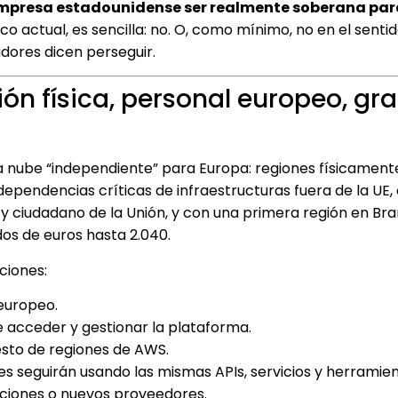
empresa estadounidense ser realmente soberana par
ico actual, es sencilla: no. O, como mínimo, no en el senti
dores dicen perseguir.
n física, personal europeo, gr
 nube “independiente” para Europa: regiones físicament
dependencias críticas de infraestructuras fuera de la UE
y ciudadano de la Unión, y con una primera región en B
dos de euros hasta 2.040.
ciones:
 europeo.
e acceder y gestionar la plataforma.
 resto de regiones de AWS.
tes seguirán usando las mismas APIs, servicios y herramie
aciones o nuevos proveedores.