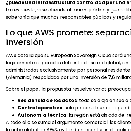
¿puede una infraestructura controlada por una 
La respuesta, si se atiende al marco jurídico y geopolít
soberanía que muchos responsables públicos y regula
Lo que AWS promete: separació
inversión
AWS detalla que su European Sovereign Cloud será una
lógicamente separadas del resto de su red global, sin 
administradas exclusivamente por personal residente 
(Alemania) respaldada por una inversión de 7,8 millar
Sobre el papel, la propuesta resuelve varias preocupa
Residencia de los datos
: todo se aloja en suelo
Control operativo
: solo personal europeo pued
Autonomía técnica
: la región está aislada del
A todo ello se suma el argumento comercial: los clien
la nube global de AWS, evitando reescrituras de aplic