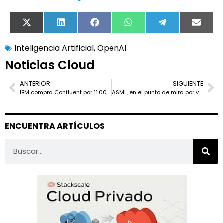
X
LinkedIn
Facebook
WhatsApp
Telegram
Email
(Twitter)
Inteligencia Artificial
,
OpenAI
Noticias Cloud
ANTERIOR
SIGUIENTE
IBM compra Confluent por 11.000 millones: así quiere construir la “plataforma de datos inteligente” para la era de la IA generativa
ASML, en el punto de mira por vender equipos de litografía DUV a una firma china con vínculos militares
ENCUENTRA ARTÍCULOS