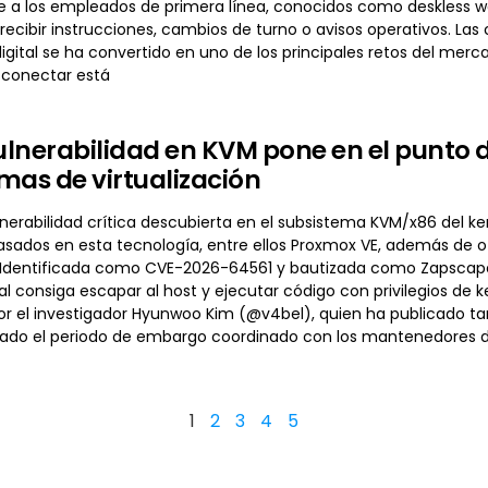
 a los empleados de primera línea, conocidos como deskless 
recibir instrucciones, cambios de turno o avisos operativos. Las
gital se ha convertido en uno de los principales retos del merc
sconectar está
lnerabilidad en KVM pone en el punto d
mas de virtualización
erabilidad crítica descubierta en el subsistema KVM/x86 del ker
basados en esta tecnología, entre ellos Proxmox VE, además de
n. Identificada como CVE-2026-64561 y bautizada como Zapscape,
l consiga escapar al host y ejecutar código con privilegios de k
or el investigador Hyunwoo Kim (@v4bel), quien ha publicado t
izado el periodo de embargo coordinado con los mantenedores del
1
2
3
4
5