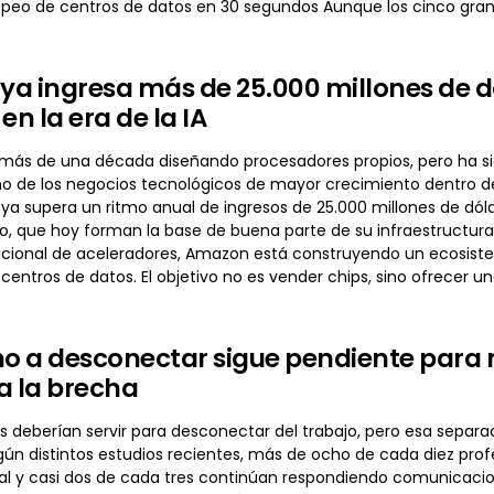
peo de centros de datos en 30 segundos Aunque los cinco gr
a ingresa más de 25.000 millones de dól
en la era de la IA
ás de una década diseñando procesadores propios, pero ha sido e
o de los negocios tecnológicos de mayor crecimiento dentro de 
ya supera un ritmo anual de ingresos de 25.000 millones de dóla
ro, que hoy forman la base de buena parte de su infraestructur
cional de aceleradores, Amazon está construyendo un ecosist
 centros de datos. El objetivo no es vender chips, sino ofrecer u
ho a desconectar sigue pendiente para m
a la brecha
 deberían servir para desconectar del trabajo, pero esa separac
gún distintos estudios recientes, más de ocho de cada diez prof
ual y casi dos de cada tres continúan respondiendo comunicacio