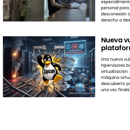
especialmente
personal para 
desconexión di
derecho a de
Nueva vu
platafor
Una nueva vuln
hipervisores 
virtualizació
máquina virtua
descubierto p
una vez final