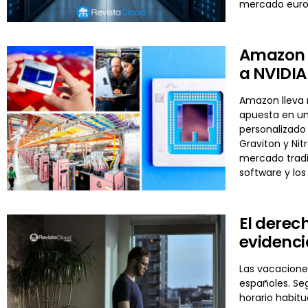
mercado euro
Amazon y
a NVIDIA 
Amazon lleva m
apuesta en un
personalizado 
Graviton y Nit
mercado tradi
software y los
El derec
evidenci
Las vacaciones
españoles. Se
horario habit