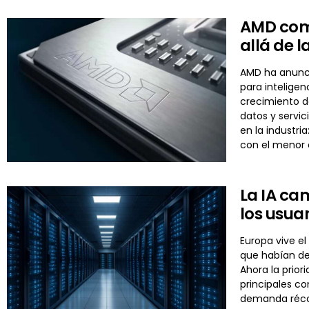
AMD comp
allá de 
AMD ha anuncia
para inteligen
crecimiento d
datos y servi
en la industri
con el menor
La IA ca
los usua
Europa vive el
que habían de
Ahora la prior
principales c
demanda récor