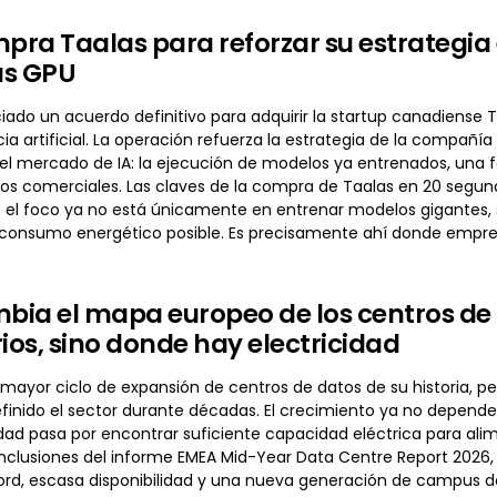
ra Taalas para reforzar su estrategia 
las GPU
do un acuerdo definitivo para adquirir la startup canadiense Ta
cia artificial. La operación refuerza la estrategia de la comp
el mercado de IA: la ejecución de modelos ya entrenados, una
cios comerciales. Las claves de la compra de Taalas en 20 seg
a: el foco ya no está únicamente en entrenar modelos gigantes, 
 consumo energético posible. Es precisamente ahí donde emp
mbia el mapa europeo de los centros de
rios, sino donde hay electricidad
 mayor ciclo de expansión de centros de datos de su historia, per
finido el sector durante décadas. El crecimiento ya no depende 
idad pasa por encontrar suficiente capacidad eléctrica para ali
onclusiones del informe EMEA Mid-Year Data Centre Report 2026,
d, escasa disponibilidad y una nueva generación de campus de I