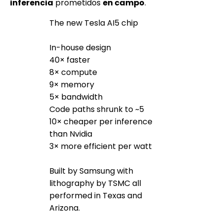
inferencia
prometidos
en campo
.
The new Tesla AI5 chip
In-house design
40× faster
8× compute
9× memory
5× bandwidth
Code paths shrunk to ~5
10× cheaper per inference
than Nvidia
3× more efficient per watt
Built by Samsung with
lithography by TSMC all
performed in Texas and
Arizona.