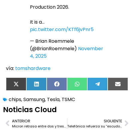
Production 2026.
It is a…
pic.twitter.com/KTf6jvPnr5
— Brian Roemmele
(@BrianRoemmele)
November
4, 2025
vía:
tomshardware
X
LinkedIn
Facebook
WhatsApp
Telegram
Email
(Twitter)
chips
,
Samsung
,
Tesla
,
TSMC
Noticias Cloud
ANTERIOR
SIGUIENTE
Micron retrasa entre dos y tres años sus megafábricas de chips en Nueva York: la primera operará, como pronto, a finales de 2030
Telefónica refuerza su “escudo antiapagones”: más horas de autonomía en móvil, 24 horas en centrales… y foco técnico en los puntos de regeneración de fibra