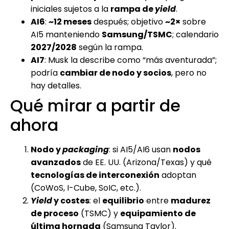
iniciales sujetos a la
rampa de
yield
.
AI6
:
~12 meses
después; objetivo
~2×
sobre
AI5 manteniendo
Samsung/TSMC
; calendario
2027/2028
según la rampa.
AI7
: Musk la describe como “más aventurada”;
podría
cambiar de nodo y socios
, pero no
hay detalles.
Qué mirar a partir de
ahora
Nodo y
packaging
: si AI5/AI6 usan
nodos
avanzados
de EE. UU. (Arizona/Texas) y qué
tecnologías de interconexión
adoptan
(CoWoS, I-Cube, SoIC, etc.).
Yield
y costes
: el
equilibrio
entre
madurez
de proceso
(TSMC) y
equipamiento de
última hornada
(Samsung Taylor).