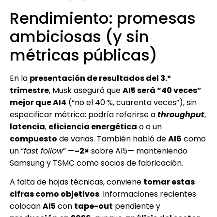
Rendimiento: promesas
ambiciosas (y sin
métricas públicas)
En la
presentación de resultados del 3.º
trimestre
, Musk aseguró que
AI5 será “40 veces”
mejor que AI4
(“no el 40 %, cuarenta veces”), sin
especificar métrica: podría referirse a
throughput
,
latencia
,
eficiencia energética
o a un
compuesto
de varias. También habló de
AI6
como
un “
fast follow
” —
~2×
sobre AI5— manteniendo
Samsung y TSMC como socios de fabricación.
A falta de hojas técnicas, conviene
tomar estas
cifras como objetivos
. Informaciones recientes
colocan
AI5
con
tape-out
pendiente y