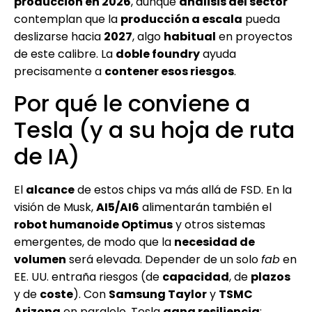
producción en 2026
, aunque
análisis del sector
contemplan que la
producción a escala
pueda
deslizarse hacia
2027
, algo
habitual
en proyectos
de este calibre. La
doble foundry
ayuda
precisamente a
contener esos riesgos
.
Por qué le conviene a
Tesla (y a su hoja de ruta
de IA)
El
alcance
de estos chips va más allá de FSD. En la
visión de Musk,
AI5/AI6
alimentarán también el
robot humanoide Optimus
y otros sistemas
emergentes, de modo que la
necesidad de
volumen
será elevada. Depender de un solo
fab
en
EE. UU. entraña riesgos (de
capacidad
, de
plazos
y de
coste
). Con
Samsung Taylor
y
TSMC
Arizona
en paralelo, Tesla
gana resiliencia
: