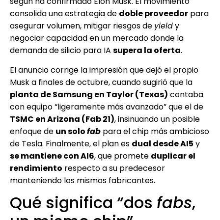
según ha confirmado Elon Musk. El movimiento
consolida una estrategia de
doble proveedor
para
asegurar volumen, mitigar riesgos de
yield
y
negociar capacidad en un mercado donde la
demanda de silicio para IA
supera la oferta
.
El anuncio corrige la impresión que dejó el propio
Musk a finales de octubre, cuando sugirió que la
planta de Samsung en Taylor (Texas)
contaba
con equipo “ligeramente más avanzado” que el de
TSMC en Arizona (Fab 21)
, insinuando un posible
enfoque de
un solo
fab
para el chip más ambicioso
de Tesla. Finalmente, el plan es
dual desde AI5
y
se mantiene con AI6
, que promete
duplicar el
rendimiento
respecto a su predecesor
manteniendo los mismos fabricantes.
Qué significa “dos
fabs
,