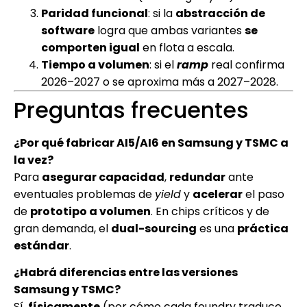
Paridad funcional
: si la
abstracción de
software
logra que ambas variantes
se
comporten igual
en flota a escala.
Tiempo a volumen
: si el
ramp
real confirma
2026–2027 o se aproxima más a 2027–2028.
Preguntas frecuentes
¿Por qué fabricar AI5/AI6 en Samsung y TSMC a
la vez?
Para
asegurar capacidad
,
redundar
ante
eventuales problemas de
yield
y
acelerar
el paso
de
prototipo a volumen
. En chips críticos y de
gran demanda, el
dual-sourcing
es una
práctica
estándar
.
¿Habrá diferencias entre las versiones
Samsung y TSMC?
Sí,
físicamente
(por cómo cada foundry traduce