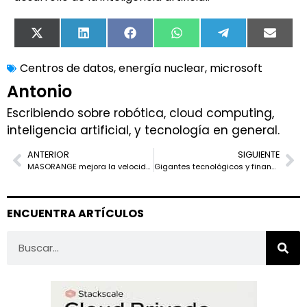
X
LinkedIn
Facebook
WhatsApp
Telegram
Email
(Twitter)
Centros de datos
,
energía nuclear
,
microsoft
Antonio
Escribiendo sobre robótica, cloud computing,
inteligencia artificial, y tecnología en general.
ANTERIOR
SIGUIENTE
MASORANGE mejora la velocidad de navegación móvil en el Metro de Madrid
Gigantes tecnológicos y financieros se unen para invertir $100.000 millones en centros de datos e infraestructura energética para IA
ENCUENTRA ARTÍCULOS