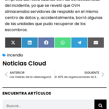
del incidente, ya que se reveló que OVH
almacenaba servidores de respaldo en el mismo
centro de datos y, accidentalmente, borró algunas
de las unidades que pudo recuperar de los
escombros.
X
LinkedIn
Facebook
WhatsApp
Telegram
Email
(Twitter)
incendio
Noticias Cloud
ANTERIOR
SIGUIENTE
Los líderes de la ciberseguridad OT ofrecerán el primer intercambio de información Open Source
El 42% de organizaciones en España atacadas con phishing en 2022 también reportaron robo de credenciales
ENCUENTRA ARTÍCULOS