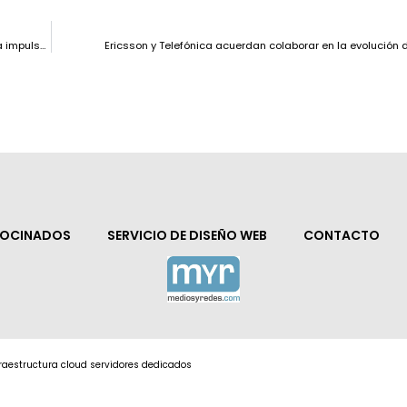
Atos se une a la Asociación Española de Empresas de Consultoría para impulsar la transformación digital en España
Ericsson y Telefónica acuerdan colaborar en la evolución
ROCINADOS
SERVICIO DE DISEÑO WEB
CONTACTO
nfraestructura cloud servidores dedicados