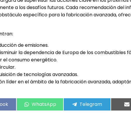
argará de supervisar las acciones clave en los próximos 
nte a los desafíos futuros. Cada recomendación del i
r u obstáculo específico para la fabricación avanzada, ofre
ntran:
ducción de emisiones.
isminuir la dependencia de Europa de los combustibles fós
ir el consumo energético.
rcular.
uisición de tecnologías avanzadas.
ón líder en el ámbito de la fabricación avanzada, adaptá
ook
WhatsApp
Telegram