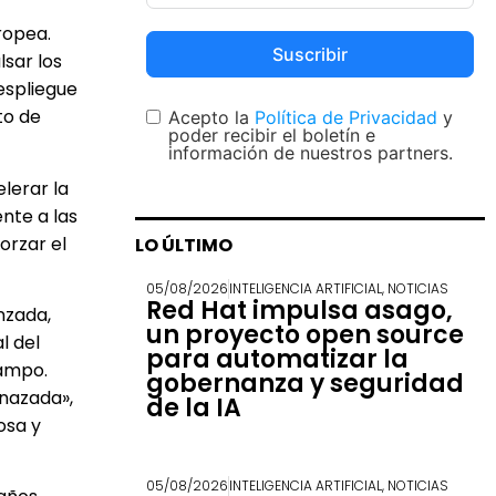
ropea.
Suscribir
sar los
espliegue
to de
Acepto la
Política de Privacidad
y
poder recibir el boletín e
información de nuestros partners.
lerar la
nte a las
orzar el
LO ÚLTIMO
05/08/2026
INTELIGENCIA ARTIFICIAL
,
NOTICIAS
Red Hat impulsa asago,
nzada,
un proyecto open source
l del
para automatizar la
campo.
gobernanza y seguridad
nazada»,
de la IA
osa y
05/08/2026
INTELIGENCIA ARTIFICIAL
,
NOTICIAS