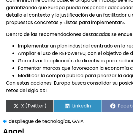
Con el informe como base, el Grupo de Trabajo se enc
garantizando que Europa pueda responder adecuadame
detalla el contexto y la justificación de un facilitado
propuestas concretas y «listas para implementar».
Dentro de las recomendaciones destacadas se encue
Implementar un plan industrial centrado en la re
Ampliar el uso de REPowerEU, con el objetivo de d
Garantizar la aplicación de directivas para reduc
Fomentar marcos que favorezcan la economía ci
Modificar la compra pública para priorizar la adq
Con estas acciones, Europa busca consolidar su posici
retos del siglo XXI.
X (Twitter)
LinkedIn
Faceb
despliegue de tecnologías
,
GAIA
Angel