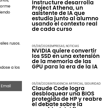
años,
Instructure desarrolla
nforme
Project Athena, un
asistente de IA que
ciendo
estudia junto al alumno
usando el contexto real
de cada curso
iles rusos.
05/08/2026
EMPRESAS
,
NOTICIAS
NVIDIA quiere convertir
los SSD en una extensión
de la memoria de las
GPU para la era de la IA
ndose a los
05/08/2026
INTELIGENCIA ARTIFICIAL
,
SEGURIDAD
Email
Claude Code logra
desbloquear una BIOS
protegida de HP y reabre
el debate sobre la