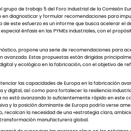
 grupo de trabajo 5 del Foro Industrial de la Comisión Eu
o en diagnosticar y formular recomendaciones para impul
do de este esfuerzo es un informe que busca acelerar el d
especial énfasis en las PYMEs industriales, con el propósi
óstico, propone una serie de recomendaciones para ace
ón avanzada. Estas propuestas están dirigidas principalme
ital y ecológica en la fabricación, con el objetivo de ref
tenciar las capacidades de Europa en la fabricación ava
y digital, así como para fortalecer la resiliencia industria
pa no está avanzando lo suficientemente rápido en este 
va y la posición dominante de Europa podría verse ame
o, recalcan la necesidad de una «estrategia clara, ambici
la transformación manufacturera global.