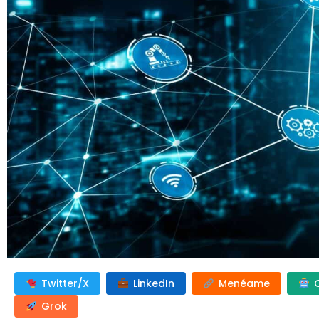
Twitter/X
LinkedIn
Menéame
Grok