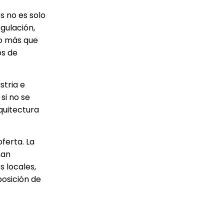
s no es solo
gulación,
ho más que
os de
stria e
si no se
quitectura
ferta. La
nan
s locales,
posición de