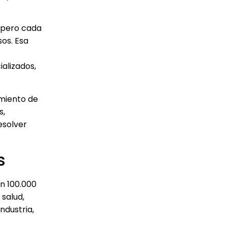
 pero cada
os. Esa
alizados,
amiento de
s,
esolver
s
on 100.000
 salud,
ndustria,