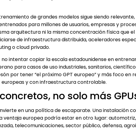
trenamiento de grandes modelos sigue siendo relevante,
 entrenados para millones de usuarios, empresas y proces
isma arquitectura ni la misma concentración física que el
arse de infraestructura distribuida, aceleradores especi
ing o cloud privado.
: no intentar copiar la escala estadounidense en entren
no para casos de uso industriales, sanitarios, científico
esón por tener “el próximo GPT europeo” y más foco en r
europeas y con infraestructura controlable.
s concretos, no solo más GPU
nvierte en una política de escaparate. Una instalación c
a ventaja europea podría estar en otro lugar: automotriz,
zada, telecomunicaciones, sector público, defensa, agroi