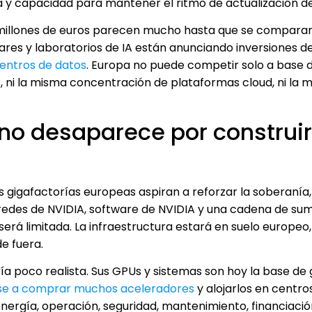
nua y capacidad para mantener el ritmo de actualización d
 millones de euros parecen mucho hasta que se comparan
res y laboratorios de IA están anunciando inversiones d
entros de datos
. Europa no puede competir solo a base d
, ni la misma concentración de plataformas cloud, ni la 
no desaparece por construir
 gigafactorías europeas aspiran a reforzar la soberanía, 
 redes de NVIDIA, software de NVIDIA y una cadena de sum
rá limitada. La infraestructura estará en suelo europeo
e fuera.
ía poco realista. Sus GPUs y sistemas son hoy la base de
rse a comprar muchos aceleradores
y alojarlos en centro
nergía, operación, seguridad, mantenimiento, financiació