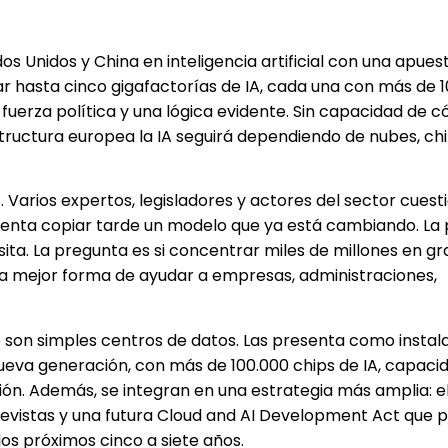
s Unidos y China en inteligencia artificial con una apues
ar hasta cinco gigafactorías de IA, cada una con más de 
 fuerza política y una lógica evidente. Sin capacidad de
structura europea la IA seguirá dependiendo de nubes, chi
. Varios expertos, legisladores y actores del sector cuest
ntenta copiar tarde un modelo que ya está cambiando. La
ita. La pregunta es si concentrar miles de millones en g
a mejor forma de ayudar a empresas, administraciones,
o son simples centros de datos. Las presenta como instal
ueva generación, con más de 100.000 chips de IA, capaci
ión. Además, se integran en una estrategia más amplia: el
ya previstas y una futura Cloud and AI Development Act que
los próximos cinco a siete años.