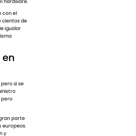
el hardware.
 con el
e cientos de
e igualar
misma
 en
pero si se
inistro
, pero
 gran parte
s europeos.
n y