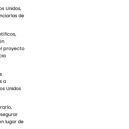
os Unidos,
nciarlas de
tíficos,
ón
el proyecto
cia
s
s a
os Unidos
rarlo,
asegurar
en lugar de