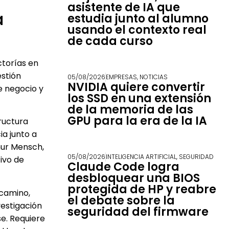
asistente de IA que
a
estudia junto al alumno
usando el contexto real
de cada curso
ctorías en
estión
05/08/2026
EMPRESAS
,
NOTICIAS
NVIDIA quiere convertir
e negocio y
los SSD en una extensión
de la memoria de las
GPU para la era de la IA
ructura
ia junto a
hur Mensch,
05/08/2026
INTELIGENCIA ARTIFICIAL
,
SEGURIDAD
tivo de
Claude Code logra
desbloquear una BIOS
protegida de HP y reabre
 camino,
el debate sobre la
vestigación
seguridad del firmware
e. Requiere