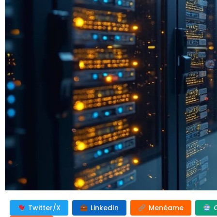
Twitter/X
LinkedIn
Menéame