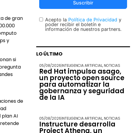
Suscribir
ta de gran
Acepto la
Política de Privacidad
y
poder recibir el boletín e
100.000
información de nuestros partners.
 cómputo
ps y
LO ÚLTIMO
ionan si
05/08/2026
INTELIGENCIA ARTIFICIAL
,
NOTICIAS
 pregunta
Red Hat impulsa asago,
randes
un proyecto open source
para automatizar la
gobernanza y seguridad
de la IA
aciones de
dad
 plan AI
05/08/2026
INTELIGENCIA ARTIFICIAL
,
NOTICIAS
Instructure desarrolla
 pretende
Project Athena, un