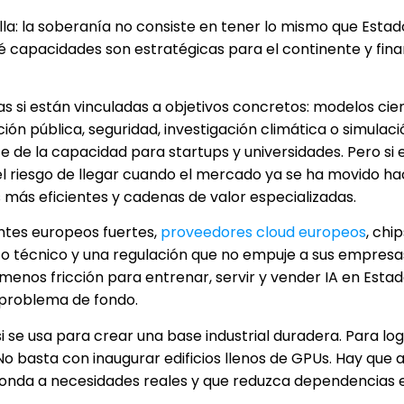
la: la soberanía no consiste en tener lo mismo que Estad
 capacidades son estratégicas para el continente y fina
s si están vinculadas a objetivos concretos: modelos cien
ción pública, seguridad, investigación climática o simulaci
 de la capacidad para startups y universidades. Pero si 
el riesgo de llegar cuando el mercado ya se ha movido ha
 más eficientes y cadenas de valor especializadas.
ntes europeos fuertes,
proveedores cloud europeos
, chip
nto técnico y una regulación que no empuje a sus empresa
enos fricción para entrenar, servir y vender IA en Estad
l problema de fondo.
 se usa para crear una base industrial duradera. Para log
 No basta con inaugurar edificios llenos de GPUs. Hay que 
ponda a necesidades reales y que reduzca dependencias 