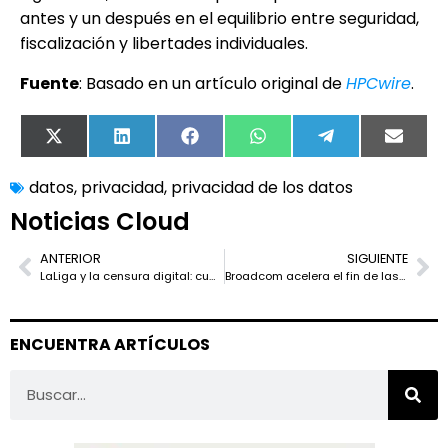
antes y un después en el equilibrio entre seguridad,
fiscalización y libertades individuales.
Fuente
: Basado en un artículo original de
HPCwire
.
X
LinkedIn
Facebook
WhatsApp
Telegram
Email
(Twitter)
datos
,
privacidad
,
privacidad de los datos
Noticias Cloud
ANTERIOR
SIGUIENTE
LaLiga y la censura digital: cuando el fútbol decide quién tiene derecho a estar online
Broadcom acelera el fin de las licencias perpetuas de VMware: los clientes reciben cartas de cese y desistimiento
ENCUENTRA ARTÍCULOS