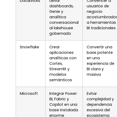
Databricks
Llevar
Convencer a
dashboards,
usuarios de
Genie y
negocio
analítica
acostumbrado
conversacional
a herramientas
al lakehouse
BI tradicionales
gobernado
Snowflake
Crear
Convertir una
aplicaciones
base potente
analíticas con
en una
Cortex,
experiencia de
Streamlit y
BI clara y
modelos
masiva
semánticos
Microsoft
Integrar Power
Evitar
BI, Fabric y
complejidad y
Copilot en una
dependencia
base instalada
excesiva del
enorme
ecosistema