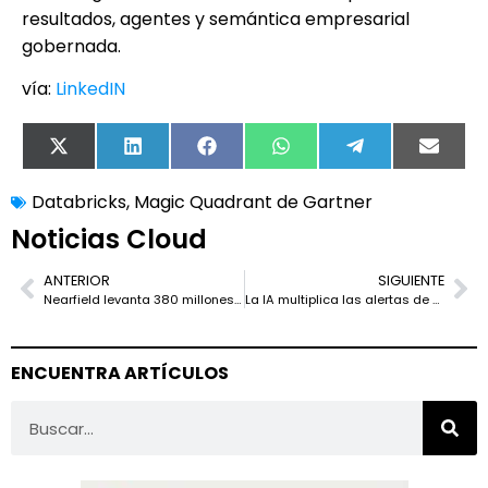
resultados, agentes y semántica empresarial
gobernada.
vía:
LinkedIN
X
LinkedIn
Facebook
WhatsApp
Telegram
Email
(Twitter)
Databricks
,
Magic Quadrant de Gartner
Noticias Cloud
ANTERIOR
SIGUIENTE
Nearfield levanta 380 millones para medir los chips que moverán la IA
La IA multiplica las alertas de seguridad, pero no todas son urgentes
ENCUENTRA ARTÍCULOS