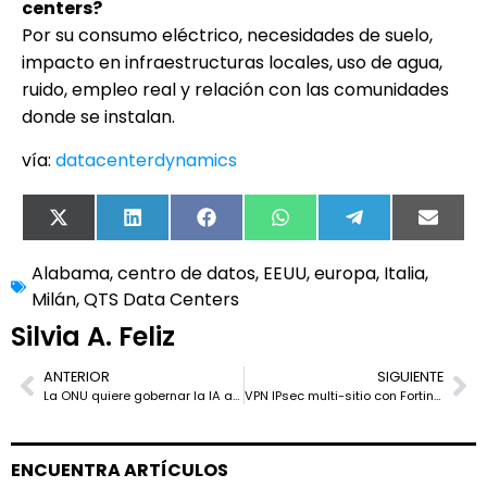
centers?
Por su consumo eléctrico, necesidades de suelo,
impacto en infraestructuras locales, uso de agua,
ruido, empleo real y relación con las comunidades
donde se instalan.
vía:
datacenterdynamics
X
LinkedIn
Facebook
WhatsApp
Telegram
Email
(Twitter)
Alabama
,
centro de datos
,
EEUU
,
europa
,
Italia
,
Milán
,
QTS Data Centers
Silvia A. Feliz
ANTERIOR
SIGUIENTE
La ONU quiere gobernar la IA antes de que la IA cambie quién gobierna
VPN IPsec multi-sitio con Fortinet: cuándo usar hub-and-spoke y cuándo dar el salto a ADVPN
ENCUENTRA ARTÍCULOS