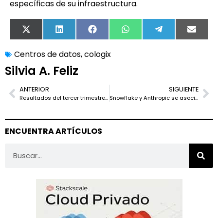
específicas de su infraestructura.
X
LinkedIn
Facebook
WhatsApp
Telegram
Email
(Twitter)
Centros de datos
,
cologix
Silvia A. Feliz
ANTERIOR
SIGUIENTE
Resultados del tercer trimestre de 2024: IonQ, Rigetti y D-Wave enfrentan desafíos mientras avanzan en la computación cuántica
Snowflake y Anthropic se asocian para llevar los modelos Claude a la nube de datos de IA
ENCUENTRA ARTÍCULOS