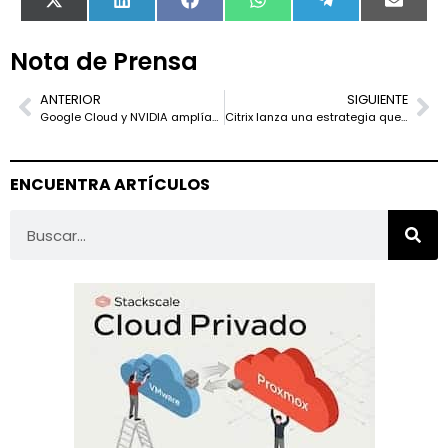
X
LinkedIn
Facebook
WhatsApp
Telegram
Email
(Twitter)
Nota de Prensa
ANTERIOR
SIGUIENTE
Google Cloud y NVIDIA amplían su asociación para escalar el desarrollo de IA
Citrix lanza una estrategia que recuerda a la de Broadcom con VMware y abre más las puertas a las alternativas como Proxmox o KVM
ENCUENTRA ARTÍCULOS