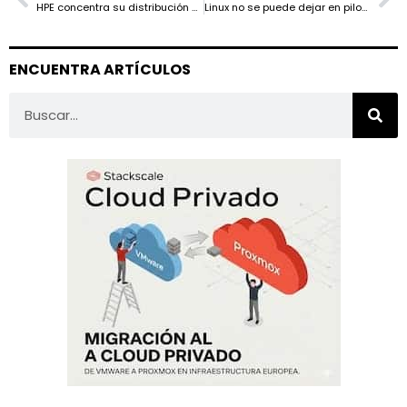
HPE concentra su distribución global en Ingram Micro y TD SYNNEX
Linux no se puede dejar en piloto automático: Copy Fail, Dirty Frag y ssh-keysign-pwn lo demuestran
ENCUENTRA ARTÍCULOS