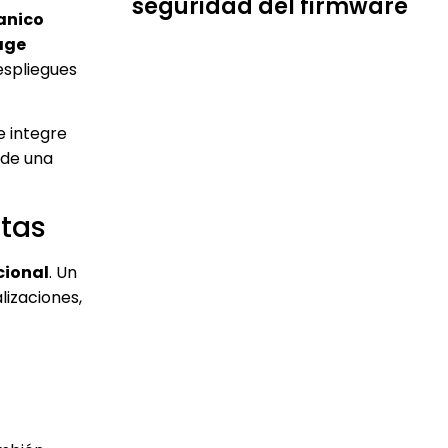
seguridad del firmware
anico
age
espliegues
e integre
 de una
rtas
cional
. Un
lizaciones,