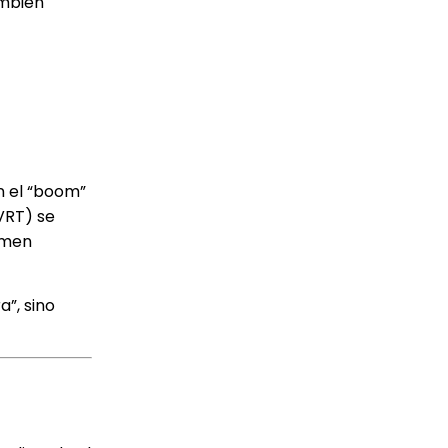
ambién
n el “boom”
(VRT) se
lumen
a”, sino