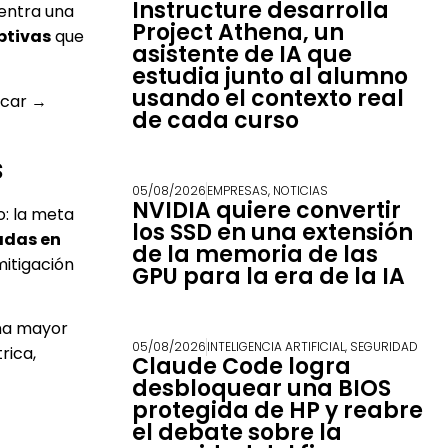
Instructure desarrolla
 entra una
Project Athena, un
ptivas
que
asistente de IA que
estudia junto al alumno
usando el contexto real
icar →
de cada curso
s
05/08/2026
EMPRESAS
,
NOTICIAS
NVIDIA quiere convertir
o: la meta
los SSD en una extensión
adas en
de la memoria de las
mitigación
GPU para la era de la IA
una mayor
05/08/2026
INTELIGENCIA ARTIFICIAL
,
SEGURIDAD
rica,
Claude Code logra
desbloquear una BIOS
protegida de HP y reabre
el debate sobre la