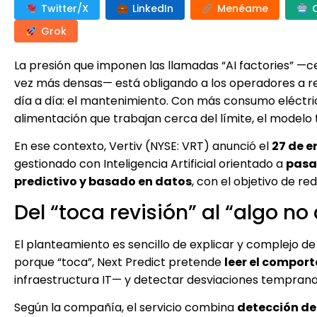
Twitter/X
LinkedIn
Menéame
Grok
La presión que imponen las llamadas “AI factories” —ce
vez más densas— está obligando a los operadores a rep
día a día: el mantenimiento. Con más consumo eléctri
alimentación que trabajan cerca del límite, el modelo 
En ese contexto, Vertiv (NYSE: VRT) anunció el
27 de e
gestionado con Inteligencia Artificial orientado a
pasa
predictivo y basado en datos
, con el objetivo de re
Del “toca revisión” al “algo no
El planteamiento es sencillo de explicar y complejo de 
porque “toca”, Next Predict pretende
leer el compor
infraestructura IT— y detectar desviaciones temprana
Según la compañía, el servicio combina
detección de