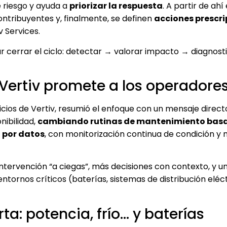
e riesgo y ayuda a
priorizar la respuesta
. A partir de ahí
ontribuyentes y, finalmente, se definen
acciones prescri
v Services.
ar cerrar el ciclo: detectar → valorar impacto → diagnost
ertiv promete a los operadore
vicios de Vertiv, resumió el enfoque con un mensaje direct
nibilidad,
cambiando rutinas de mantenimiento bas
 por datos
, con monitorización continua de condición y 
s intervención “a ciegas”, más decisiones con contexto, y 
tornos críticos (baterías, sistemas de distribución eléct
a: potencia, frío… y baterías