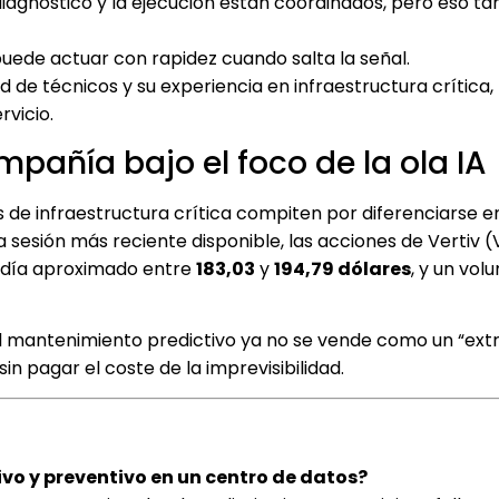
el diagnóstico y la ejecución están coordinados, pero eso t
n puede actuar con rapidez cuando salta la señal.
d de técnicos y su experiencia en infraestructura crítica,
rvicio.
añía bajo el foco de la ola IA
 de infraestructura crítica compiten por diferenciarse e
 la sesión más reciente disponible, las acciones de Vertiv 
radía aproximado entre
183,03
y
194,79 dólares
, y un vo
 el mantenimiento predictivo ya no se vende como un “extr
 pagar el coste de la imprevisibilidad.
vo y preventivo en un centro de datos?