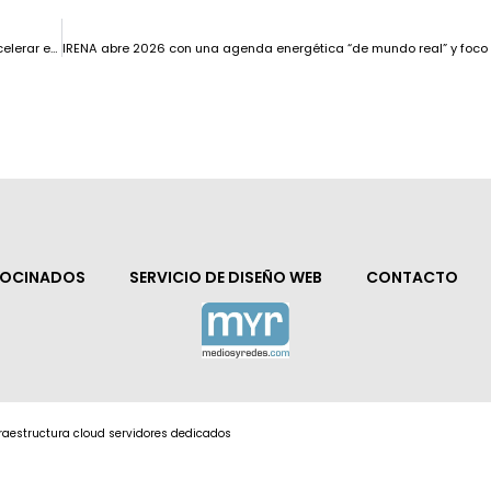
SMIC crea un instituto de empaquetado avanzado en Shanghái para acelerar el salto a chips “tipo AI”
ROCINADOS
SERVICIO DE DISEÑO WEB
CONTACTO
nfraestructura cloud servidores dedicados