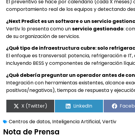
El preventivo se hace por calendario (cada X meses) o 
comportamiento real de los equipos y detectando des
¿Next Predict es un software o un servicio gestio
Vertiv lo presenta como un
servicio gestionado
: co
de su organización de servicios.
¿Qué tipo de infraestructura cubre: solo refriger
El enfoque es transversal: potencia, refrigeración e I
incluyendo BESS y componentes de refrigeración líquid
¿Qué debería preguntar un operador antes de cont
Integración con herramientas existentes, alcance exac
positivos/negativos), tiempos de respuesta y ejecuci
X (Twitter)
LinkedIn
Faceb
Centros de datos
,
Inteligencia Artificial
,
Vertiv
Nota de Prensa