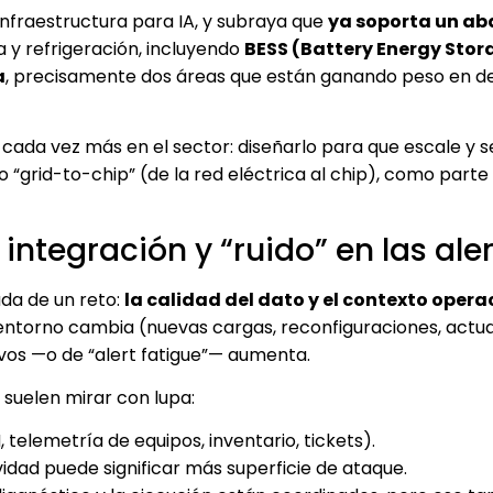
infraestructura para IA, y subraya que
ya soporta un ab
 y refrigeración, incluyendo
BESS (Battery Energy Stor
a
, precisamente dos áreas que están ganando peso en d
cada vez más en el sector: diseñarlo para que escale y s
o “grid-to-chip” (de la red eléctrica al chip), como parte
 integración y “ruido” en las ale
da de un reto:
la calidad del dato y el contexto opera
entorno cambia (nuevas cargas, reconfiguraciones, actua
ivos —o de “alert fatigue”— aumenta.
suelen mirar con lupa:
elemetría de equipos, inventario, tickets).
idad puede significar más superficie de ataque.