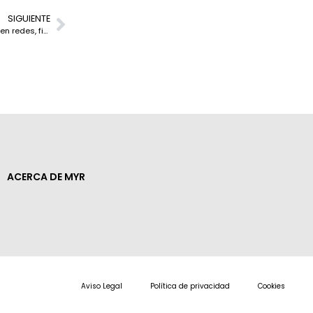
SIGUIENTE
IRENA abre 2026 con una agenda energética “de mundo real” y foco en redes, financiación e IA
ACERCA DE MYR
Aviso Legal
Política de privacidad
Cookies