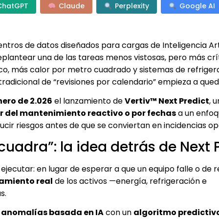
ChatGPT
Claude
Perplexity
Google AI
ntros de datos diseñados para cargas de Inteligencia Art
lantear una de las tareas menos vistosas, pero más crít
co, más calor por metro cuadrado y sistemas de refriger
tradicional de “revisiones por calendario” empieza a qued
nero de 2.026
el lanzamiento de
Vertiv™ Next Predict
, 
r del mantenimiento reactivo o por fechas
a un enfo
ducir riesgos antes de que se conviertan en incidencias op
 cuadra”: la idea detrás de Next 
ejecutar: en lugar de esperar a que un equipo falle o de r
tamiento real
de los activos —energía, refrigeración e
s.
 anomalías basada en IA
con un
algoritmo predictiv