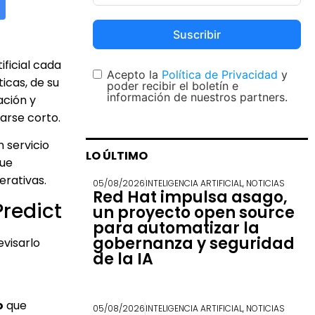
Suscribir
ificial cada
Acepto la
Política de Privacidad
y
icas, de su
poder recibir el boletín e
información de nuestros partners.
ación y
arse corto.
un servicio
LO ÚLTIMO
que
erativas.
05/08/2026
INTELIGENCIA ARTIFICIAL
,
NOTICIAS
Red Hat impulsa asago,
Predict
un proyecto open source
para automatizar la
gobernanza y seguridad
evisarlo
de la IA
o
que
05/08/2026
INTELIGENCIA ARTIFICIAL
,
NOTICIAS