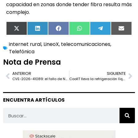
capacidad en zonas donde tender fibra resulta más
complejo.
X
LinkedIn
Facebook
WhatsApp
Telegram
Email
(Twitter)
internet rural
,
LineoX
,
telecomunicaciones
,
Telefónica
Nota de Prensa
ANTERIOR
SIGUIENTE
CVE-2026-41089: el fallo de Netlogon que pone en alerta a los dominios Windows
CoolIT lleva la refrigeración líquida de IA a 15 kW por chip
ENCUENTRA ARTÍCULOS