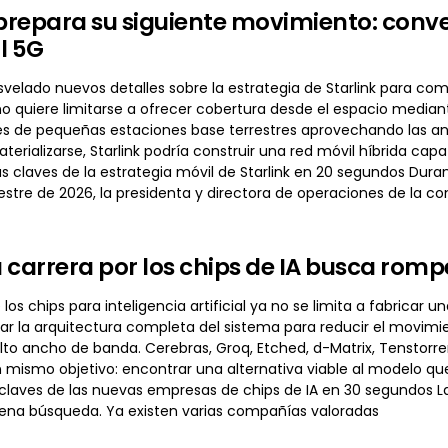
 prepara su siguiente movimiento: conv
l 5G
velado nuevos detalles sobre la estrategia de Starlink para co
o quiere limitarse a ofrecer cobertura desde el espacio median
es de pequeñas estaciones base terrestres aprovechando las ant
aterializarse, Starlink podría construir una red móvil híbrida ca
Las claves de la estrategia móvil de Starlink en 20 segundos Du
stre de 2026, la presidenta y directora de operaciones de la c
 carrera por los chips de IA busca romp
e los chips para inteligencia artificial ya no se limita a fabri
ar la arquitectura completa del sistema para reducir el movimi
to ancho de banda. Cerebras, Groq, Etched, d-Matrix, Tenstorre
ismo objetivo: encontrar una alternativa viable al modelo que h
claves de las nuevas empresas de chips de IA en 30 segundos La
plena búsqueda. Ya existen varias compañías valoradas