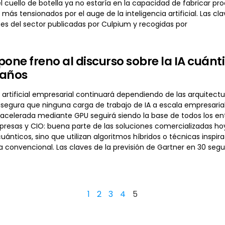
l cuello de botella ya no estaría en la capacidad de fabricar pr
ás tensionados por el auge de la inteligencia artificial. Las c
tes del sector publicadas por Culpium y recogidas por
pone freno al discurso sobre la IA cuán
 años
a artificial empresarial continuará dependiendo de las arquitect
asegura que ninguna carga de trabajo de IA a escala empresaria
celerada mediante GPU seguirá siendo la base de todos los ent
presas y CIO: buena parte de las soluciones comercializadas hoy
uánticos, sino que utilizan algoritmos híbridos o técnicas insp
a convencional. Las claves de la previsión de Gartner en 30 seg
1
2
3
4
5