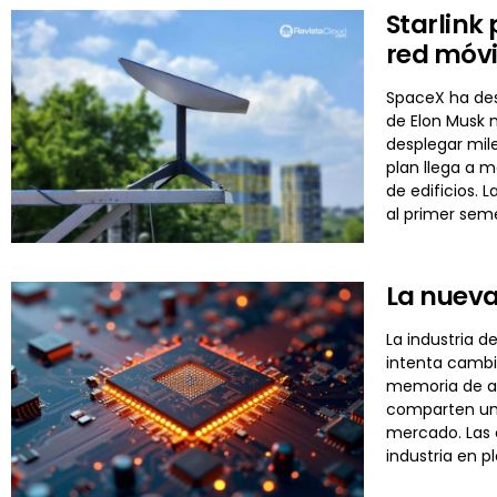
Starlink
red móvi
SpaceX ha des
de Elon Musk n
desplegar mil
plan llega a m
de edificios. 
al primer seme
La nueva
La industria d
intenta cambi
memoria de al
comparten un m
mercado. Las 
industria en 