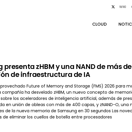
WIKI
CLOUD
NOTIC
 presenta zHBM y una NAND de más de 
ón de infraestructura de IA
rovechado Future of Memory and Storage (FMS) 2026 para most
a compañía ha desvelado zHBM, un nuevo concepto de memoria
obre los aceleradores de inteligencia artificial, además de pre
ada en unión de obleas con más de 400 capas, y zNAND-O, una nu
ves de la nueva memoria de Samsung en 30 segundos Las noveda
 de eliminar los cuellos de botella entre procesadores