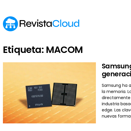
Etiqueta: MACOM
Samsung
generaci
Samsung ha ap
la memoria. L
directamente s
industria bas
edge. Las cla
nuevas formas