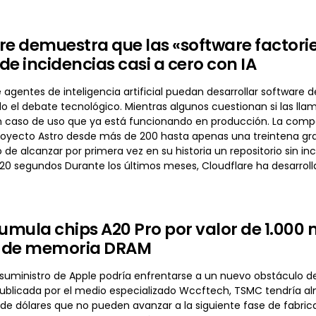
re demuestra que las «software factorie
de incidencias casi a cero con IA
e agentes de inteligencia artificial puedan desarrollar softwa
 el debate tecnológico. Mientras algunos cuestionan si las lla
 caso de uso que ya está funcionando en producción. La compa
proyecto Astro desde más de 200 hasta apenas una treintena gr
o de alcanzar por primera vez en su historia un repositorio sin i
 20 segundos Durante los últimos meses, Cloudflare ha desarr
mula chips A20 Pro por valor de 1.000 m
 de memoria DRAM
suministro de Apple podría enfrentarse a un nuevo obstáculo de
ublicada por el medio especializado Wccftech, TSMC tendría a
 de dólares que no pueden avanzar a la siguiente fase de fabri