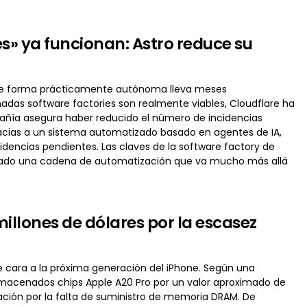
s» ya funcionan: Astro reduce su
re de forma prácticamente autónoma lleva meses
madas software factories son realmente viables, Cloudflare ha
ñía asegura haber reducido el número de incidencias
acias a un sistema automatizado basado en agentes de IA,
ncidencias pendientes. Las claves de la software factory de
ollado una cadena de automatización que va mucho más allá
illones de dólares por la escasez
 cara a la próxima generación del iPhone. Según una
lmacenados chips Apple A20 Pro por un valor aproximado de
cación por la falta de suministro de memoria DRAM. De