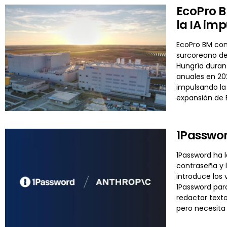
EcoPro B
la IA im
EcoPro BM cont
surcoreano de
Hungría durant
anuales en 202
impulsando la
expansión de 
1Passwor
1Password ha 
contraseña y l
introduce los
1Password par
redactar text
pero necesita