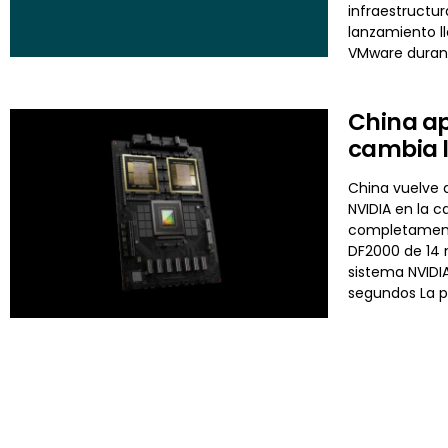
infraestructur
lanzamiento l
VMware durant
China ap
cambia l
China vuelve a
NVIDIA en la 
completamente
DF2000 de 14 
sistema NVIDI
segundos La p