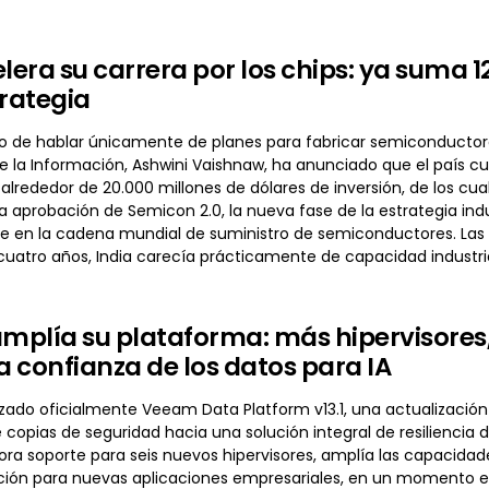
lera su carrera por los chips: ya suma 1
trategia
do de hablar únicamente de planes para fabricar semiconductores
e la Información, Ashwini Vaishnaw, ha anunciado que el país 
alrededor de 20.000 millones de dólares de inversión, de los cu
a aprobación de Semicon 2.0, la nueva fase de la estrategia in
te en la cadena mundial de suministro de semiconductores. Las
uatro años, India carecía prácticamente de capacidad industrial
plía su plataforma: más hipervisores
la confianza de los datos para IA
ado oficialmente Veeam Data Platform v13.1, una actualización
copias de seguridad hacia una solución integral de resiliencia de
pora soporte para seis nuevos hipervisores, amplía las capacid
ión para nuevas aplicaciones empresariales, en un momento e