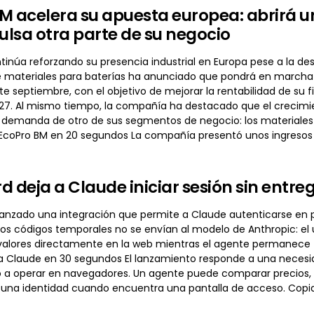
M acelera su apuesta europea: abrirá 
pulsa otra parte de su negocio
inúa reforzando su presencia industrial en Europa pese a la des
 materiales para baterías ha anunciado que pondrá en marcha
e septiembre, con el objetivo de mejorar la rentabilidad de su
7. Al mismo tiempo, la compañía ha destacado que el crecimient
 demanda de otro de sus segmentos de negocio: los materiales de
EcoPro BM en 20 segundos La compañía presentó unos ingresos 
d deja a Claude iniciar sesión sin entre
lanzado una integración que permite a Claude autenticarse en 
os códigos temporales no se envían al modelo de Anthropic: el 
 valores directamente en la web mientras el agente permanece
a Claude en 30 segundos El lanzamiento responde a una neces
o a operar en navegadores. Un agente puede comparar precios, p
 una identidad cuando encuentra una pantalla de acceso. Copiar