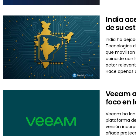
India ace
de su es
India ha deja
Tecnologías d
que movilizan 
coincide con l
actor relevan
Hace apenas c
Veeam am
foco en 
Veeam ha lanz
plataforma de 
versión incor
añade protecc