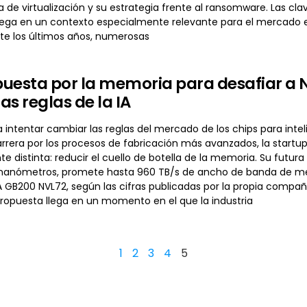
a de virtualización y su estrategia frente al ransomware. Las cl
lega en un contexto especialmente relevante para el mercado e
e los últimos años, numerosas
uesta por la memoria para desafiar a N
as reglas de la IA
 intentar cambiar las reglas del mercado de los chips para intel
carrera por los procesos de fabricación más avanzados, la start
 distinta: reducir el cuello de botella de la memoria. Su futu
nanómetros, promete hasta 960 TB/s de ancho de banda de mem
A GB200 NVL72, según las cifras publicadas por la propia compañ
ropuesta llega en un momento en el que la industria
1
2
3
4
5