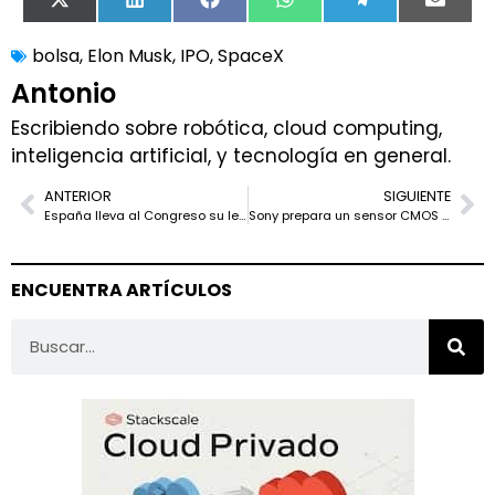
X
LinkedIn
Facebook
WhatsApp
Telegram
Email
(Twitter)
bolsa
,
Elon Musk
,
IPO
,
SpaceX
Antonio
Escribiendo sobre robótica, cloud computing,
inteligencia artificial, y tecnología en general.
ANTERIOR
SIGUIENTE
España lleva al Congreso su ley de gobernanza de la IA: sanciones, AESIA e inventario público
Sony prepara un sensor CMOS de rayos X para inspección avanzada a 26.100 fps
ENCUENTRA ARTÍCULOS