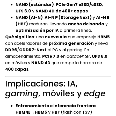
NAND (estándar)
:
PCIe Gen7 eSSD/cSSD
,
UFS 6.0
y
NAND 4D de 400+ capas
.
NAND (AI-N)
:
AI-N P (Storage Next)
y
AI-N B
(HBF)
maduran, llevando
ancho de banda
y
optimización por IA
a primera línea.
Qué significa
: una
nueva ola
que empareja
HBM5
con aceleradores de
próxima generación
y lleva
DDR6
/
GDDR7-Next
al PC y al gaming. En
almacenamiento,
PCIe 7.0
en
datacenter
,
UFS 6.0
en móviles y
NAND 4D
que rompe la barrera de
400 capas
.
Implicaciones: IA,
gaming
, móviles y
edge
Entrenamiento e inferencia frontera
:
HBM4E→HBM5
y
HBF
(flash con TSV)