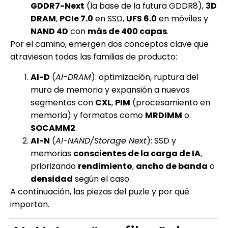
GDDR7-Next
(la base de la futura GDDR8),
3D
DRAM
,
PCIe 7.0
en SSD,
UFS 6.0
en móviles y
NAND 4D
con
más de 400 capas
.
Por el camino, emergen dos conceptos clave que
atraviesan todas las familias de producto:
AI-D
(
AI-DRAM
): optimización, ruptura del
muro de memoria y expansión a nuevos
segmentos con
CXL
,
PIM
(procesamiento en
memoria) y formatos como
MRDIMM
o
SOCAMM2
.
AI-N
(
AI-NAND/Storage Next
): SSD y
memorias
conscientes de la carga de IA
,
priorizando
rendimiento
,
ancho de banda
o
densidad
según el caso.
A continuación, las piezas del puzle y por qué
importan.