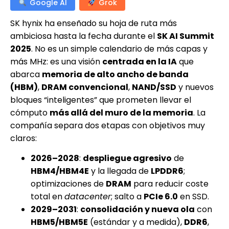
Google AI
Grok
SK hynix ha enseñado su hoja de ruta más
ambiciosa hasta la fecha durante el
SK AI Summit
2025
. No es un simple calendario de más capas y
más MHz: es una visión
centrada en la IA
que
abarca
memoria de alto ancho de banda
(HBM)
,
DRAM convencional
,
NAND/SSD
y nuevos
bloques “inteligentes” que prometen llevar el
cómputo
más allá del muro de la memoria
. La
compañía separa dos etapas con objetivos muy
claros:
2026–2028
:
despliegue agresivo
de
HBM4/HBM4E
y la llegada de
LPDDR6
;
optimizaciones de
DRAM
para reducir coste
total en
datacenter
; salto a
PCIe 6.0
en SSD.
2029–2031
:
consolidación y nueva ola
con
HBM5/HBM5E
(estándar y a medida),
DDR6
,