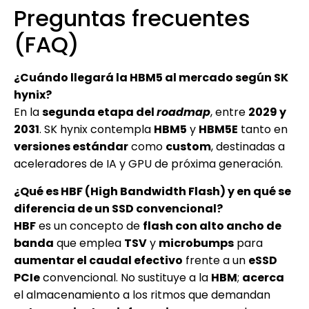
Preguntas frecuentes
(FAQ)
¿Cuándo llegará la HBM5 al mercado según SK
hynix?
En la
segunda etapa del
roadmap
, entre
2029 y
2031
. SK hynix contempla
HBM5
y
HBM5E
tanto en
versiones estándar
como
custom
, destinadas a
aceleradores de IA y GPU de próxima generación.
¿Qué es HBF (High Bandwidth Flash) y en qué se
diferencia de un SSD convencional?
HBF
es un concepto de
flash con alto ancho de
banda
que emplea
TSV
y
microbumps
para
aumentar el caudal efectivo
frente a un
eSSD
PCIe
convencional. No sustituye a la
HBM
;
acerca
el almacenamiento a los ritmos que demandan