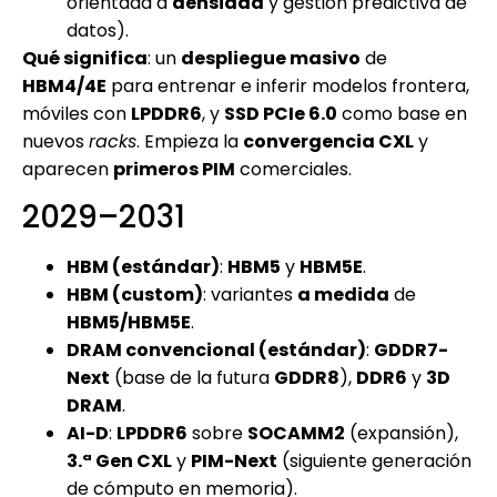
orientada a
densidad
y gestión predictiva de
datos).
Qué significa
: un
despliegue masivo
de
HBM4/4E
para entrenar e inferir modelos frontera,
móviles con
LPDDR6
, y
SSD PCIe 6.0
como base en
nuevos
racks
. Empieza la
convergencia CXL
y
aparecen
primeros PIM
comerciales.
2029–2031
HBM (estándar)
:
HBM5
y
HBM5E
.
HBM (custom)
: variantes
a medida
de
HBM5/HBM5E
.
DRAM convencional (estándar)
:
GDDR7-
Next
(base de la futura
GDDR8
),
DDR6
y
3D
DRAM
.
AI-D
:
LPDDR6
sobre
SOCAMM2
(expansión),
3.ª Gen CXL
y
PIM-Next
(siguiente generación
de cómputo en memoria).