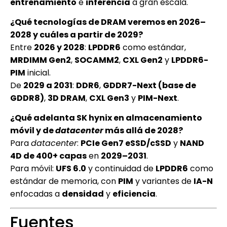
entrenamiento
e
inferencia
a gran escala.
¿Qué tecnologías de DRAM veremos en 2026–
2028 y cuáles a partir de 2029?
Entre
2026 y 2028
:
LPDDR6
como estándar,
MRDIMM Gen2
,
SOCAMM2
,
CXL Gen2
y
LPDDR6-
PIM
inicial.
De
2029 a 2031
:
DDR6
,
GDDR7-Next (base de
GDDR8)
,
3D DRAM
,
CXL Gen3
y
PIM-Next
.
¿Qué adelanta SK hynix en almacenamiento
móvil y de
datacenter
más allá de 2028?
Para
datacenter
:
PCIe Gen7 eSSD/cSSD
y
NAND
4D de 400+ capas
en
2029–2031
.
Para móvil:
UFS 6.0
y continuidad de
LPDDR6
como
estándar de memoria, con
PIM
y variantes de
IA-N
enfocadas a
densidad
y
eficiencia
.
Fuentes