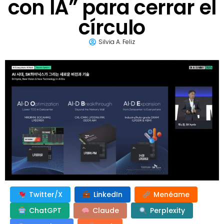
con IA” para cerrar el
círculo
Silvia A. Feliz
Twitter/X
LinkedIn
Menéame
ChatGPT
Claude
Perplexity