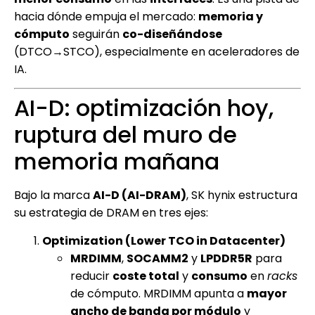
hacia dónde empuja el mercado:
memoria y
cómputo
seguirán
co-diseñándose
(DTCO→STCO), especialmente en aceleradores de
IA.
AI-D: optimización hoy,
ruptura del muro de
memoria mañana
Bajo la marca
AI-D (AI-DRAM)
, SK hynix estructura
su estrategia de DRAM en tres ejes:
Optimization (Lower TCO in Datacenter)
MRDIMM
,
SOCAMM2
y
LPDDR5R
para
reducir
coste total
y
consumo
en
racks
de cómputo. MRDIMM apunta a
mayor
ancho de banda por módulo
y