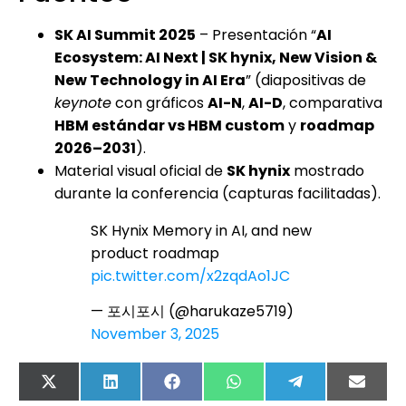
SK AI Summit 2025
– Presentación “
AI
Ecosystem: AI Next | SK hynix, New Vision &
New Technology in AI Era
” (diapositivas de
keynote
con gráficos
AI-N
,
AI-D
, comparativa
HBM estándar vs HBM custom
y
roadmap
2026–2031
).
Material visual oficial de
SK hynix
mostrado
durante la conferencia (capturas facilitadas).
SK Hynix Memory in AI, and new
product roadmap
pic.twitter.com/x2zqdAo1JC
— 포시포시 (@harukaze5719)
November 3, 2025
X
LinkedIn
Facebook
WhatsApp
Telegram
Email
(Twitter)