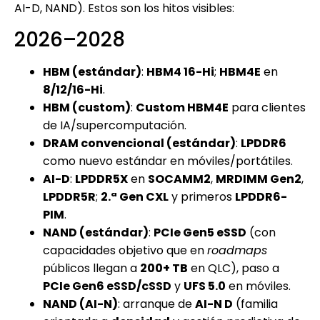
AI-D, NAND). Estos son los hitos visibles:
2026–2028
HBM (estándar)
:
HBM4 16-Hi
;
HBM4E
en
8/12/16-Hi
.
HBM (custom)
:
Custom HBM4E
para clientes
de IA/supercomputación.
DRAM convencional (estándar)
:
LPDDR6
como nuevo estándar en móviles/portátiles.
AI-D
:
LPDDR5X
en
SOCAMM2
,
MRDIMM Gen2
,
LPDDR5R
;
2.ª Gen CXL
y primeros
LPDDR6-
PIM
.
NAND (estándar)
:
PCIe Gen5 eSSD
(con
capacidades objetivo que en
roadmaps
públicos llegan a
200+ TB
en QLC), paso a
PCIe Gen6 eSSD/cSSD
y
UFS 5.0
en móviles.
NAND (AI-N)
: arranque de
AI-N D
(familia