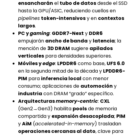
ensancharán
el
tubo de datos
desde el SSD
hasta la GPU/ASIC, reduciendo cuellos en
pipelines
token-intensivos
y en
contextos
largos
.
PC y
gaming
:
GDDR7-Next
y
DDR6
empujarán
ancho de banda
y
latencia
; la
mención de
3D DRAM
sugiere
apilados
verticales
para densidades superiores.
Móviles y
edge
:
LPDDR6
como base,
UFS 6.0
en la segunda mitad de la década y
LPDDR6-
PIM
para
inferencia local
con menor
consumo; aplicaciones de
automoción
y
industria
con DRAM “grado” específico.
Arquitecturas
memory-centric
:
CXL
(Gen2→Gen3) habilita
pools
de memoria
compartida y
expansión desacoplada
;
PIM
y
AiM
(
accelerated-in-memory
) trasladan
operaciones cercanas al dato
, clave para