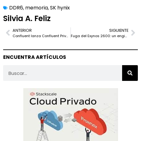
DDR6
,
memoria
,
SK hynix
Silvia A. Feliz
ANTERIOR
SIGUIENTE
Confluent lanza Confluent Private Cloud para llevar la simplicidad de la nube a las instalaciones on-premise
Fuga del Exynos 2600: un engineering sample iguala al Apple M5 en single-core (Geekbench 6) y marca 4,20 GHz en su núcleo tope
ENCUENTRA ARTÍCULOS