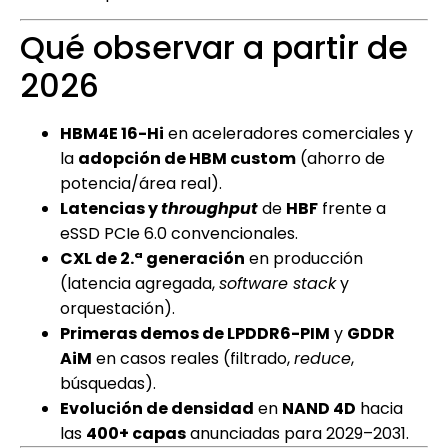
Qué observar a partir de
2026
HBM4E 16-Hi
en aceleradores comerciales y
la
adopción de HBM custom
(ahorro de
potencia/área real).
Latencias y
throughput
de
HBF
frente a
eSSD PCIe 6.0 convencionales.
CXL de 2.ª generación
en producción
(latencia agregada,
software stack
y
orquestación).
Primeras demos de LPDDR6-PIM
y
GDDR
AiM
en casos reales (filtrado,
reduce
,
búsquedas).
Evolución de densidad
en
NAND 4D
hacia
las
400+ capas
anunciadas para 2029–2031.