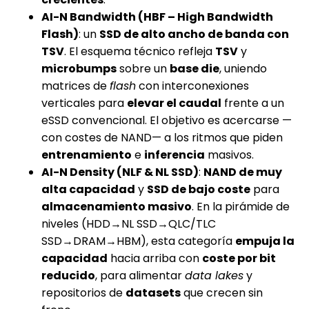
AI-N Bandwidth (HBF – High Bandwidth
Flash)
: un
SSD de alto ancho de banda con
TSV
. El esquema técnico refleja
TSV
y
microbumps
sobre un
base die
, uniendo
matrices de
flash
con interconexiones
verticales para
elevar el caudal
frente a un
eSSD convencional. El objetivo es acercarse —
con costes de NAND— a los ritmos que piden
entrenamiento
e
inferencia
masivos.
AI-N Density (NLF & NL SSD)
:
NAND de muy
alta capacidad
y
SSD de bajo coste
para
almacenamiento masivo
. En la pirámide de
niveles (HDD→NL SSD→QLC/TLC
SSD→DRAM→HBM), esta categoría
empuja la
capacidad
hacia arriba con
coste por bit
reducido
, para alimentar
data lakes
y
repositorios de
datasets
que crecen sin