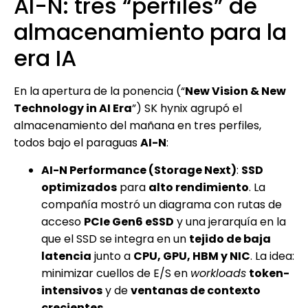
AI-N: tres “perfiles” de
almacenamiento para la
era IA
En la apertura de la ponencia (“
New Vision & New
Technology in AI Era
”) SK hynix agrupó el
almacenamiento del mañana en tres perfiles,
todos bajo el paraguas
AI-N
:
AI-N Performance (Storage Next)
:
SSD
optimizados
para
alto rendimiento
. La
compañía mostró un diagrama con rutas de
acceso
PCIe Gen6 eSSD
y una jerarquía en la
que el SSD se integra en un
tejido de baja
latencia
junto a
CPU, GPU, HBM y NIC
. La idea:
minimizar cuellos de E/S en
workloads
token-
intensivos
y de
ventanas de contexto
crecientes
.