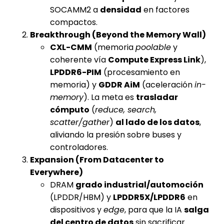
SOCAMM2 a
densidad
en factores
compactos.
Breakthrough (Beyond the Memory Wall)
CXL-CMM
(memoria
poolable
y
coherente vía
Compute Express Link
),
LPDDR6-PIM
(procesamiento en
memoria) y
GDDR AiM
(aceleración
in-
memory
). La meta es
trasladar
cómputo
(
reduce, search,
scatter/gather
)
al lado de los datos
,
aliviando la presión sobre buses y
controladores.
Expansion (From Datacenter to
Everywhere)
DRAM
grado industrial/automoción
(LPDDR/HBM) y
LPDDR5X/LPDDR6
en
dispositivos y
edge
, para que la IA
salga
del centro de datos
sin sacrificar