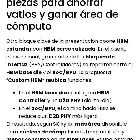
piezas para ahorrar
vatios y ganar área de
cómputo
Otro bloque clave de la presentación opone
HBM
estándar
con
HBM personalizada
. En el diseño
convencional, gran parte de los
bloques de
interfaz
(PHY/Controladores) se reparten entre el
HBM base die
y el
SoC/GPU
. La propuesta
“
Custom HBM
”
reubica
funciones:
En el
HBM base die
se integran
HBM
Controller
y un
D2D PHY
(die-to-die).
En el
SoC/GPU
, el camino hacia HBM se
reduce a un
D2D PHY
más ligero.
El resultado, según SK hynix:
más área
disponible
para
núcleos de cómputo
en el chip anfitrión y
menor consumo
en las
interfaces
. Es una pista de