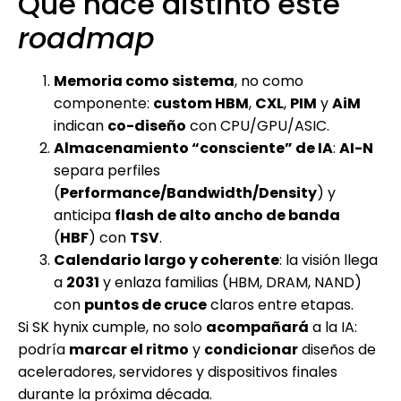
Qué hace distinto este
roadmap
Memoria como sistema
, no como
componente:
custom HBM
,
CXL
,
PIM
y
AiM
indican
co-diseño
con CPU/GPU/ASIC.
Almacenamiento “consciente” de IA
:
AI-N
separa perfiles
(
Performance/Bandwidth/Density
) y
anticipa
flash de alto ancho de banda
(
HBF
) con
TSV
.
Calendario largo y coherente
: la visión llega
a
2031
y enlaza familias (HBM, DRAM, NAND)
con
puntos de cruce
claros entre etapas.
Si SK hynix cumple, no solo
acompañará
a la IA:
podría
marcar el ritmo
y
condicionar
diseños de
aceleradores, servidores y dispositivos finales
durante la próxima década.