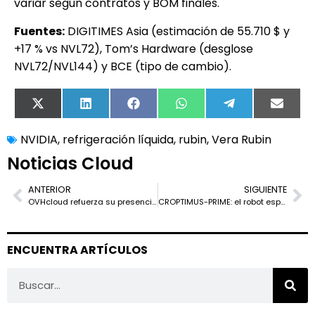
variar según contratos y BOM finales.
Fuentes:
DIGITIMES Asia (estimación de 55.710 $ y
+17 % vs NVL72), Tom’s Hardware (desglose
NVL72/NVL144) y BCE (tipo de cambio).
X
LinkedIn
Facebook
WhatsApp
Telegram
Email
(Twitter)
NVIDIA
,
refrigeración líquida
,
rubin
,
Vera Rubin
Noticias Cloud
ANTERIOR
SIGUIENTE
OVHcloud refuerza su presencia en Europa con su primer centro de datos en Italia y prepara una región 3-AZ en Milán
CROPTIMUS-PRIME: el robot español que revoluciona la investigación agrícola
ENCUENTRA ARTÍCULOS