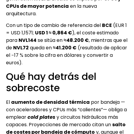
CPUs de mayor potencia
en la nueva
arquitectura.
Con un tipo de cambio de referencia del
BCE
(EUR 1
= USD 1,1571;
USD 1 ≈ 0,864 €
), el coste estimado
para
NVL144
se sitúa en
≈48.200 €
, mientras que el
de
NVL72
queda en
≈41.200 €
(resultado de aplicar
el −17 % sobre la cifra en dólares y convertir a
euros).
Qué hay detrás del
sobrecoste
El
aumento de densidad térmica
por bandeja —
con aceleradores y CPUs más “calientes”— obliga a
emplear
cold plates
y circuitos hidráulicos más
capaces. Proyecciones de mercado citan un
salto
de costes por bandeja de cómputo
y, aunque el