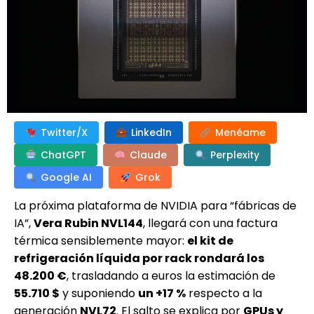
Twitter/X
LinkedIn
Menéame
ChatGPT
Claude
Perplexity
Google AI
Grok
La próxima plataforma de NVIDIA para “fábricas de
IA”,
Vera Rubin NVL144
, llegará con una factura
térmica sensiblemente mayor:
el kit de
refrigeración líquida por rack rondará los
48.200 €
, trasladando a euros la estimación de
55.710 $
y suponiendo
un +17 %
respecto a la
generación
NVL72
. El salto se explica por
GPUs y