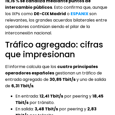
19,15 % se canaliza mediante puntos de
intercambio públicos
. Esto confirma que, aunque
los IXPs como
DE-CIX Madrid
o
ESPANIX
son
relevantes, los grandes acuerdos bilaterales entre
operadores continúan siendo el pilar de la
interconexión nacional.
Tráfico agregado: cifras
que impresionan
El informe calcula que los
cuatro principales
operadores españoles
gestionan un tráfico de
entrada agregado de
30,85 Tbit/s
y uno de salida
de
6,31 Tbit/s
.
En entrada:
12,41 Tbit/s
por peering y
18,45
Tbit/s
por tránsito.
En salida:
3,48 Tbit/s
por peering y
2,83