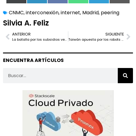
(Twitter)
CNMC
,
interconexión
,
internet
,
Madrid
,
peering
Silvia A. Feliz
ANTERIOR
SIGUIENTE
La batalla por los subsidios verdes: los centros de datos presionan a EE. UU. para mantener la ventaja frente a China
Taiwán apuesta por los robots humanoides: un mercado que promete ser diez veces mayor que el de los vehículos eléctricos
ENCUENTRA ARTÍCULOS