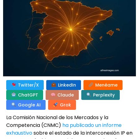
Twitter/X
LinkedIn
Menéame
ChatGPT
Claude
Perplexity
Google AI
Grok
La Comisión Nacional de los Mercados y la
Competencia (CNMC)
ha publicado un informe
exhaustivo
sobre el estado de la interconexión IP en