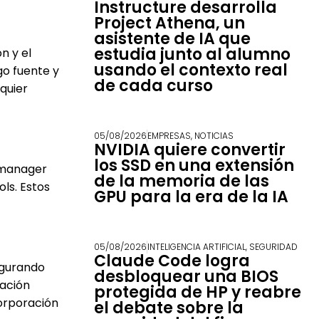
Instructure desarrolla
Project Athena, un
asistente de IA que
estudia junto al alumno
n y el
usando el contexto real
go fuente y
de cada curso
quier
05/08/2026
EMPRESAS
,
NOTICIAS
NVIDIA quiere convertir
los SSD en una extensión
-manager
de la memoria de las
ols. Estos
GPU para la era de la IA
05/08/2026
INTELIGENCIA ARTIFICIAL
,
SEGURIDAD
Claude Code logra
egurando
desbloquear una BIOS
ación
protegida de HP y reabre
corporación
el debate sobre la