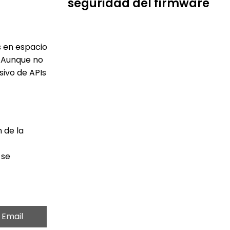
seguridad del firmware
s en espacio
. Aunque no
sivo de APIs
 de la
 se
Email