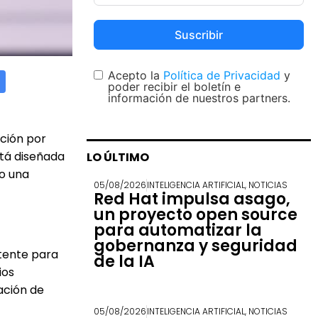
Suscribir
Acepto la
Política de Privacidad
y
poder recibir el boletín e
información de nuestros partners.
ación por
stá diseñada
LO ÚLTIMO
o una
05/08/2026
INTELIGENCIA ARTIFICIAL
,
NOTICIAS
Red Hat impulsa asago,
un proyecto open source
para automatizar la
gobernanza y seguridad
tente para
de la IA
ios
ación de
05/08/2026
INTELIGENCIA ARTIFICIAL
,
NOTICIAS