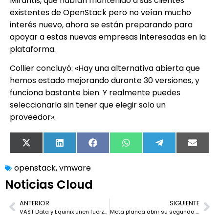
Mirantis, que habían mantenido a sus clientes
existentes de OpenStack pero no veían mucho
interés nuevo, ahora se están preparando para
apoyar a estas nuevas empresas interesadas en la
plataforma.
Collier concluyó: «Hay una alternativa abierta que
hemos estado mejorando durante 30 versiones, y
funciona bastante bien. Y realmente puedes
seleccionarla sin tener que elegir solo un
proveedor».
X
LinkedIn
Facebook
WhatsApp
Telegram
Email
(Twitter)
openstack
,
vmware
Noticias Cloud
ANTERIOR
SIGUIENTE
VAST Data y Equinix unen fuerzas para impulsar la inteligencia artificial empresarial
Meta planea abrir su segundo centro de datos en Zaragoza, según el Heraldo, aunque la compañía aún no lo confirma