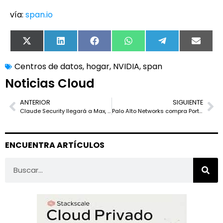
vía:
span.io
X
LinkedIn
Facebook
WhatsApp
Telegram
Email
(Twitter)
Centros de datos
,
hogar
,
NVIDIA
,
span
Noticias Cloud
ANTERIOR
SIGUIENTE
Claude Security llegará a Max, pero Anthropic aún no pone fecha
Palo Alto Networks compra Portkey para blindar los agentes de IA
ENCUENTRA ARTÍCULOS