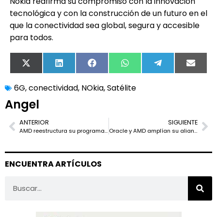
Nokia reafirma su compromiso con la innovación
tecnológica y con la construcción de un futuro en el
que la conectividad sea global, segura y accesible
para todos.
X
LinkedIn
Facebook
WhatsApp
Telegram
Email
(Twitter)
6G
,
conectividad
,
NOkia
,
Satélite
Angel
ANTERIOR
SIGUIENTE
AMD reestructura su programa de canal: nace AMD Partner Network (APN) con más inversión, certificación bajo demanda y un repositorio único de recursos
Oracle y AMD amplían su alianza: primer superclúster público de IA con 50.000 GPU AMD Instinct MI450 en OCI desde 2026, sobre la plataforma rack-scale “Helios”
ENCUENTRA ARTÍCULOS