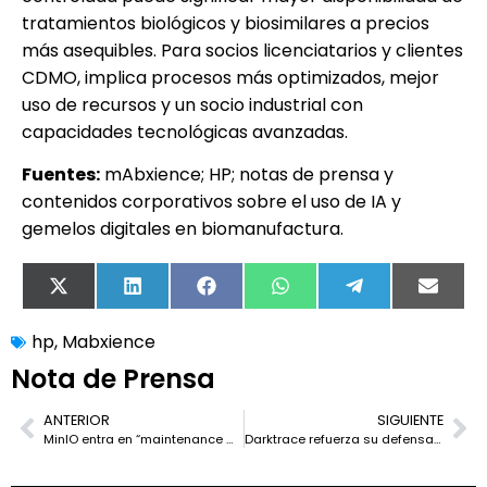
tratamientos biológicos y biosimilares a precios
más asequibles. Para socios licenciatarios y clientes
CDMO, implica procesos más optimizados, mejor
uso de recursos y un socio industrial con
capacidades tecnológicas avanzadas.
Fuentes:
mAbxience; HP; notas de prensa y
contenidos corporativos sobre el uso de IA y
gemelos digitales en biomanufactura.
X
LinkedIn
Facebook
WhatsApp
Telegram
Email
(Twitter)
hp
,
Mabxience
Nota de Prensa
ANTERIOR
SIGUIENTE
MinIO entra en “maintenance mode”: fin de una era para el S3 open source y hora de replantear arquitecturas
Darktrace refuerza su defensa del correo con IA: detección multidominio y más protección para la marca