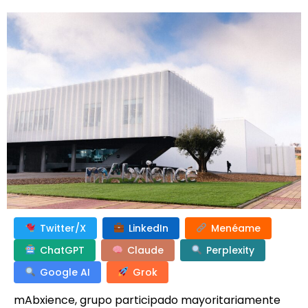
Twitter/X
LinkedIn
Menéame
ChatGPT
Claude
Perplexity
Google AI
Grok
mAbxience, grupo participado mayoritariamente