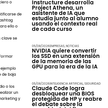
Instructure desarrolla
ciero o
Project Athena, un
asistente de IA que
tificarse de
estudia junto al alumno
hashtag
usando el contexto real
ara ello o
de cada curso
 clave se
05/08/2026
EMPRESAS
,
NOTICIAS
NVIDIA quiere convertir
los SSD en una extensión
nformar
de la memoria de las
GPU para la era de la IA
 ejemplo
e de baja
05/08/2026
INTELIGENCIA ARTIFICIAL
,
SEGURIDAD
io o los
Claude Code logra
ealizar un
desbloquear una BIOS
protegida de HP y reabre
marketing y
el debate sobre la