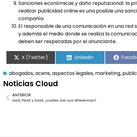
Sanciones económicas y daño reputacional: la pr
realizar publicidad online es una posible una sa
compañía.
El responsable de una comunicación en una red so
y además el medio donde se realiza la comunicac
deben ser respetadas por el anunciante.
X (Twitter)
LinkedIn
Faceb
abogados
,
acens
,
aspectos legales
,
marketing
,
publi
Noticias Cloud
ANTERIOR
IaaS, PaaS y SaaS, ¿cuáles son sus diferencias?