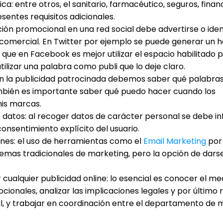
a: entre otros, el sanitario, farmacéutico, seguros, finan
sentes requisitos adicionales.
cción promocional en una red social debe advertirse o iden
omercial. En Twitter por ejemplo se puede generar un 
 que en Facebook es mejor utilizar el espacio habilitado p
tilizar una palabra como publi que lo deje claro.
 en la publicidad patrocinada debemos saber qué palabras
ambién es importante saber qué puedo hacer cuando los
is marcas.
us datos: al recoger datos de carácter personal se debe i
onsentimiento explícito del usuario.
ones: el uso de herramientas como el
Email Marketing
por
temas tradicionales de marketing, pero la opción de dars
 cualquier publicidad online: lo esencial es conocer el med
ionales, analizar las implicaciones legales y por último r
gal, y trabajar en coordinación entre el departamento de 