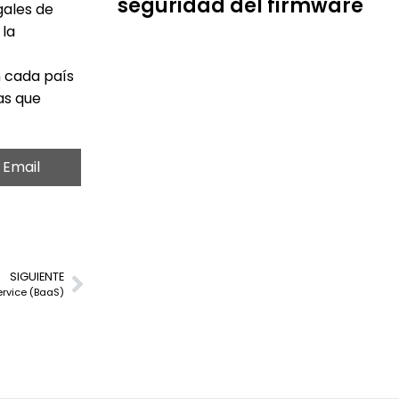
seguridad del firmware
gales de
 la
n cada país
as que
Email
SIGUIENTE
ervice (BaaS)