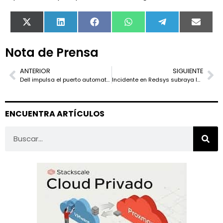
X
LinkedIn
Facebook
WhatsApp
Telegram
Email
(Twitter)
Nota de Prensa
ANTERIOR
SIGUIENTE
Dell impulsa el puerto automatizado más grande del mundo en Singapur con multicloud
Incidente en Redsys subraya la necesidad de sistemas de Alta Disponibilidad en medios de pago
ENCUENTRA ARTÍCULOS