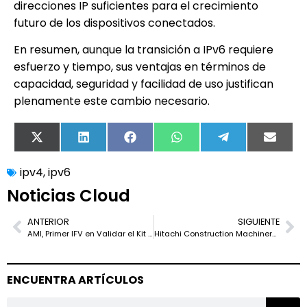
direcciones IP suficientes para el crecimiento
futuro de los dispositivos conectados.
En resumen, aunque la transición a IPv6 requiere
esfuerzo y tiempo, sus ventajas en términos de
capacidad, seguridad y facilidad de uso justifican
plenamente este cambio necesario.
X
LinkedIn
Facebook
WhatsApp
Telegram
Email
(Twitter)
ipv4
,
ipv6
Noticias Cloud
ANTERIOR
SIGUIENTE
AMI, Primer IFV en Validar el Kit de Software NVIDIA en Servidores MGX
Hitachi Construction Machinery impulsa su transformación digital al migrar sistemas a la infraestructura en la nube de Oracle
ENCUENTRA ARTÍCULOS