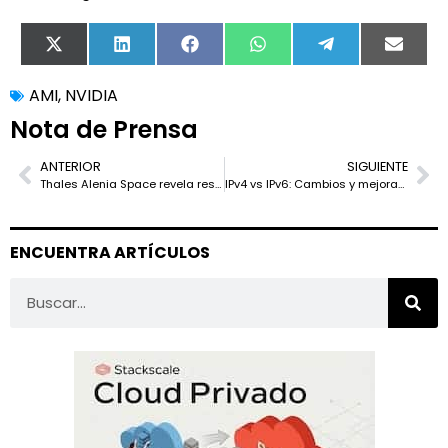
X
LinkedIn
Facebook
WhatsApp
Telegram
Email
(Twitter)
AMI
,
NVIDIA
Nota de Prensa
ANTERIOR
SIGUIENTE
Thales Alenia Space revela resultados prometedores del estudio de viabilidad ASCEND sobre centros de datos en el espacio
IPv4 vs IPv6: Cambios y mejoras en el protocolo de internet
ENCUENTRA ARTÍCULOS