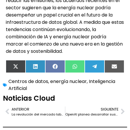
reducir las emisiones, los acuerdos recientes en el
sector sugieren que la energía nuclear podría
desempeñar un papel crucial en el futuro de la
infraestructura de datos global. A medida que estas
tendencias continúan evolucionando, la
combinación de IA y energía nuclear podría
marcar el comienzo de una nueva era en la gestión
de datos y sostenibilidad.
X
LinkedIn
Facebook
WhatsApp
Telegram
Email
(Twitter)
Centros de datos
,
energía nuclear
,
Inteligencia
Artificial
Noticias Cloud
ANTERIOR
SIGUIENTE
La revolución del mercado laboral en España: Oportunidades en salud y sostenibilidad
OpenAI planea desarrollar sus propios chips de IA en colaboración con TSMC