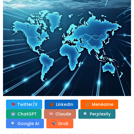
Twitter/X
LinkedIn
Menéame
ChatGPT
Claude
Perplexity
Google AI
Grok