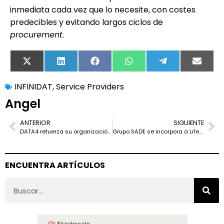
inmediata cada vez que lo necesite, con costes
predecibles y evitando largos ciclos de
procurement
.
X
LinkedIn
Facebook
WhatsApp
Telegram
Email
(Twitter)
INFINIDAT
,
Service Providers
Angel
ANTERIOR
SIGUIENTE
DATA4 refuerza su organización interna para apoyar su plan de crecimiento
Grupo SADE se incorpora a Liferay como nuevo partner tecnológico
ENCUENTRA ARTÍCULOS