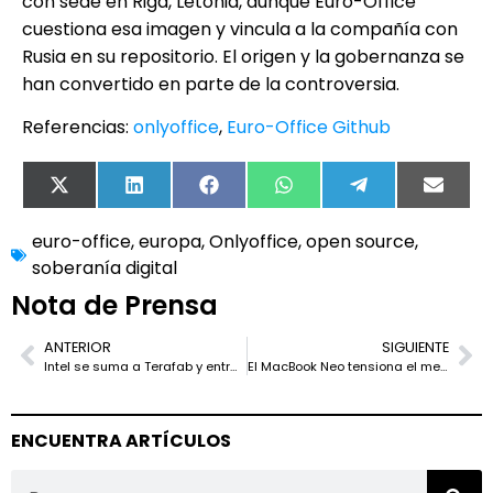
con sede en Riga, Letonia, aunque Euro-Office
cuestiona esa imagen y vincula a la compañía con
Rusia en su repositorio. El origen y la gobernanza se
han convertido en parte de la controversia.
Referencias:
onlyoffice
,
Euro-Office Github
X
LinkedIn
Facebook
WhatsApp
Telegram
Email
(Twitter)
euro-office
,
europa
,
Onlyoffice
,
open source
,
soberanía digital
Nota de Prensa
ANTERIOR
SIGUIENTE
Intel se suma a Terafab y entra en la gran apuesta de chips de Elon Musk
El MacBook Neo tensiona el mercado del portátil barato y pone a Apple a decidir
ENCUENTRA ARTÍCULOS